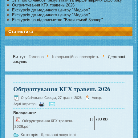
Звіт про фінансові результати за перше півріччя 2026 року
Обгрунтування КГХ травень 2026
Екскурсія до медичного центру "Медком"
Екскурсія до медичного центру "Медком"
Екскурсія на підприємство "Волинський бровар"
Статистика
Ви тут:
Головна
Інформаційна прозорість
Державні
закупівлі
Обгрунтування КГХ травень 2026
Опубліковано: Середа, 27 травня 2026
|
Автор:
Адміністратор
|
|
Вкладення:
[ ]
783 kB
Обгрунтування КГХ травень
2026.pdf
Категорія:
Державні закупівлі