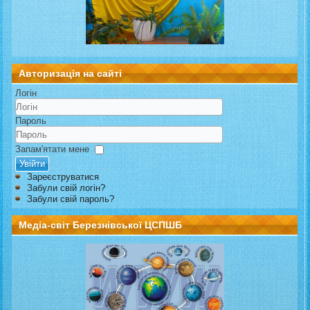
Авторизація на сайті
Логін
Пароль
Запам'ятати мене
Увійти
Зареєструватися
Забули свій логін?
Забули свій пароль?
Медіа-світ Березнівської ЦСПШБ