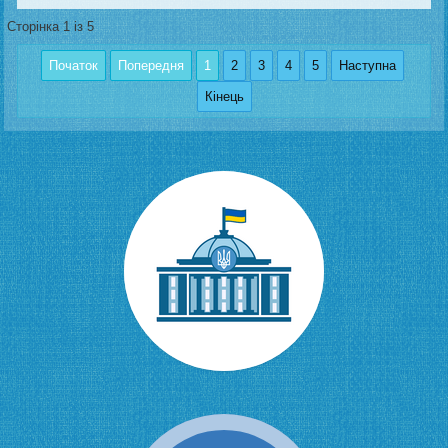
Сторінка 1 із 5
Початок
Попередня
1
2
3
4
5
Наступна
Кінець