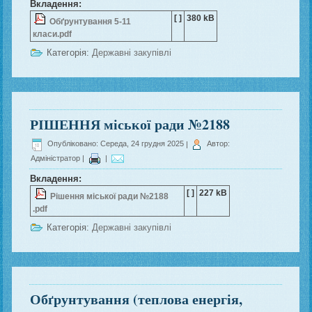
Вкладення:
[ ]
380 kB
Обґрунтування 5-11
класи.pdf
Категорія:
Державні закупівлі
РІШЕННЯ міської ради №2188
Опубліковано: Середа, 24 грудня 2025
|
Автор:
Адміністратор
|
|
Вкладення:
[ ]
227 kB
Рішення міської ради №2188
.pdf
Категорія:
Державні закупівлі
Обґрунтування (теплова енергія,