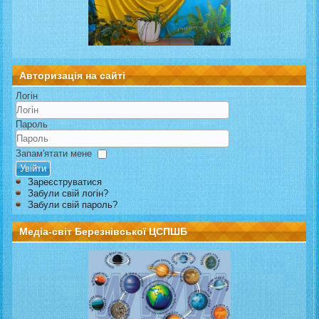
Авторизація на сайті
Логін
Пароль
Запам'ятати мене
Увійти
Зареєструватися
Забули свій логін?
Забули свій пароль?
Медіа-світ Березнівської ЦСПШБ