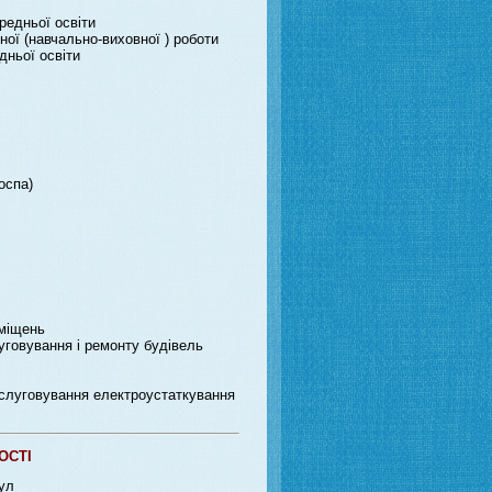
редньої освіти
ої (навчально-виховної ) роботи
дньої освіти
оспа)
иміщень
уговування і ремонту будівель
бслуговування електроустаткування
ОСТІ
кул