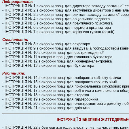
Педпрацівників:
- ІНСТРУКЦІЯ № 1 з охорони праці для директора закладу загальної се
- ІНСТРУКЦІЯ № 2 з охорони праці для заступника директора з навчальн
- ІНСТРУКЦІЯ № 3 з охорони праці для вчителя закладу загальної сере
- ІНСТРУКЦІЯ № 4 з охорони праці для соціального педагога
- ІНСТРУКЦІЯ № 5 з охорони праці для практичного психолога
- ІНСТРУКЦІЯ № 6 з охорони праці для педагога-організатора
- ІНСТРУКЦІЯ № 7 з охорони праці для керівника гуртка (секції)
Спеціалістів:
- ІНСТРУКЦІЯ № 8 з охорони праці для секретаря
- ІНСТРУКЦІЯ № 9 з охорони праці для завідувача господарством (завг
- ІНСТРУКЦІЯ № 10 з охорони праці для сестри медичної
- ІНСТРУКЦІЯ № 11 з охорони праці для головного бухгалтера
- ІНСТРУКЦІЯ № 12 з охорони праці для інженера-електроніка
- ІНСТРУКЦІЯ № 13 з охорони праці для бухгалтера
Робітників:
- ІНСТРУКЦІЯ № 14 з охорони праці для лаборанта кабінету фізики
- ІНСТРУКЦІЯ № 15 з охорони праці для лаборанта кабінету хімії
- ІНСТРУКЦІЯ № 16 з охорони праці для прибиральника службових пр
- ІНСТРУКЦІЯ № 17 з охорони праці для робітника з комплексного обсл
- ІНСТРУКЦІЯ № 18 з охорони праці для сторожа
- ІНСТРУКЦІЯ № 19 з охорони праці для гардеробника
- ІНСТРУКЦІЯ № 20 з охорони праці для електромонтера з ремонту і о
- ІНСТРУКЦІЯ № 21 з охорони праці для двірника
ІНСТРУКЦІЇ З БЕЗПЕКИ ЖИТТЄДІЯЛЬН
- ІНСТРУКЦІЯ № 22 з безпеки життєдіяльності учнів під час літніх кані