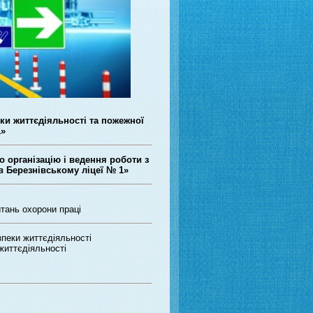
ки життєдіяльності та пожежної
1»
о організацію і ведення роботи з
в Березнівському ліцеї № 1»
тань охорони праці
еки життєдіяльності
иттєдіяльності