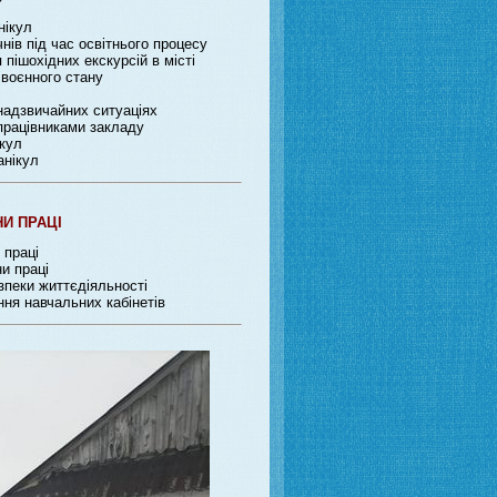
нікул
нів під час освітнього процесу
пішохідних екскурсій в місті
 воєнного стану
 надзвичайних ситуаціях
працівниками закладу
ікул
анікул
НИ ПРАЦІ
 праці
и праці
зпеки життєдіяльності
ня навчальних кабінетів