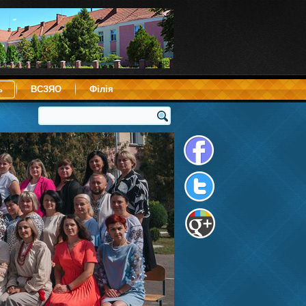
ь
ВСЗЯО
Філія