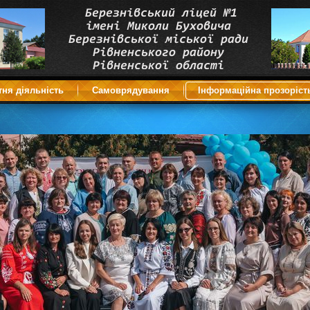
тня діяльність
Самоврядування
Інформаційна прозоріст