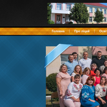
Головна
Про ліцей
Осві