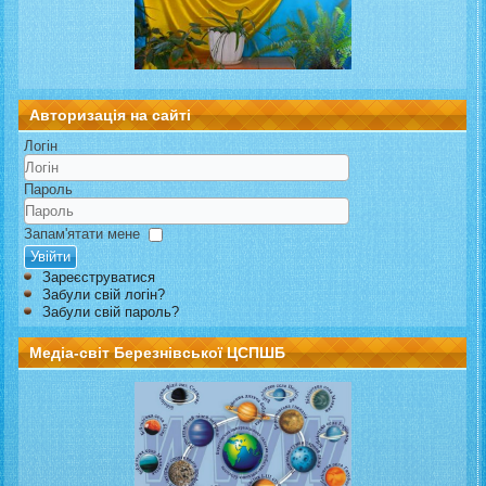
Авторизація на сайті
Логін
Пароль
Запам'ятати мене
Увійти
Зареєструватися
Забули свій логін?
Забули свій пароль?
Медіа-світ Березнівської ЦСПШБ