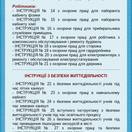
Робітників:
- ІНСТРУКЦІЯ № 14 з охорони праці для лаборанта
кабінету фізики
- ІНСТРУКЦІЯ № 15 з охорони праці для лаборанта
кабінету хімії
- ІНСТРУКЦІЯ № 16 з охорони праці для прибиральника
службових приміщень
- ІНСТРУКЦІЯ № 17 з охорони праці для робітника з
комплексного обслуговування і ремонту будівель
- ІНСТРУКЦІЯ № 18 з охорони праці для сторожа
- ІНСТРУКЦІЯ № 19 з охорони праці для гардеробника
- ІНСТРУКЦІЯ № 20 з охорони праці для електромонтера з
ремонту і обслуговування електроустаткування
- ІНСТРУКЦІЯ № 21 з охорони праці для двірника
ІНСТРУКЦІЇ З БЕЗПЕКИ ЖИТТЄДІЯЛЬНОСТІ
- ІНСТРУКЦІЯ № 22 з безпеки життєдіяльності учнів під
час літніх канікул
-
ІНСТРУКЦІЯ № 23 з охорони праці в навчальному
кабінеті
- ІНСТРУКЦІЯ № 24 з безпеки життєдіяльності учнів під
час зимових канікул
- ІНСТРУКЦІЯ № 25 вступного інструктажу з безпеки
життєдіяльності учнів під час освітнього процесу
- ІНСТРУКЦІЯ № 26 з безпеки життєдіяльності учнів під
час проведення пішохідних екскурсій в місті
- ІНСТРУКЦІЯ № 27 з охорони праці та безпеки