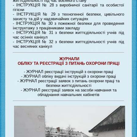
життєдіяльності під час воєнного стану
- ІНСТРУКЦІЯ № 28 з виробничої санітарії та особистої
гігієни
- ІНСТРУКЦІЯ № 29 з техногенної безпеки, цивільного
захисту та дій у надзвичайних ситуаціях
- ІНСТРУКЦІЯ № 30 з пожежної безпеки для проведення
інструктажу з працівниками закладу
- ІНСТРУКЦІЯ № 31 з безпеки життєдіяльності учнів під
час осінніх канікул
- ІНСТРУКЦІЯ № 32 з безпеки життєдіяльності учнів під
час весняних канікул
ЖУРНАЛИ
ОБЛІКУ ТА РЕЄСТРАЦІЇ З ПИТАНЬ ОХОРОНИ ПРАЦІ
- ЖУРНАЛ реєстрації інструкцій з охорони праці
- ЖУРНАЛ обліку видачі інструкцій з охорони праці
- ЖУРНАЛ реєстрації заявок з питань охорони праці та
безпеки життєдіяльності
- ЖУРНАЛ реєстрації заявок на засоби навчання та
обладнання навчальних кабінетів