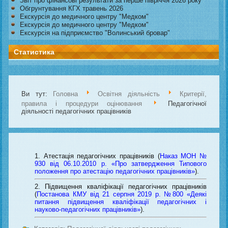
Звіт про фінансові результати за перше півріччя 2026 року
Обгрунтування КГХ травень 2026
Екскурсія до медичного центру "Медком"
Екскурсія до медичного центру "Медком"
Екскурсія на підприємство "Волинський бровар"
Статистика
Ви тут:
Головна
Освітня діяльність
Критерії,
правила і процедури оцінювання
Педагогічної
діяльності педагогічних працівників
Атестація педагогічних працівників (
Наказ МОН №
930 від 06.10.2010 р. «Про затвердження Типового
положення про атестацію педагогічних працівників»
).
Підвищення кваліфікації педагогічних працівників
(
Постанова КМУ від 21 серпня 2019 р. №800 «Деякі
питання підвищення кваліфікації педагогічних і
науково-педагогічних працівників»
).