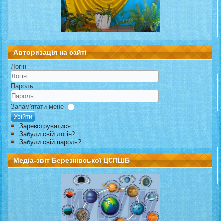
Авторизація на сайті
Логін
Пароль
Запам'ятати мене
Увійти
Зареєструватися
Забули свій логін?
Забули свій пароль?
Медіа-світ Березнівської ЦСПШБ