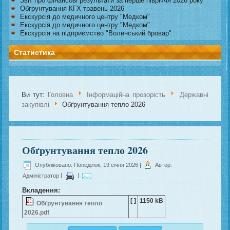
Звіт про фінансові результати за перше півріччя 2026 року
Обгрунтування КГХ травень 2026
Екскурсія до медичного центру "Медком"
Екскурсія до медичного центру "Медком"
Екскурсія на підприємство "Волинський бровар"
Статистика
Ви тут:
Головна
Інформаційна прозорість
Державні
закупівлі
Обґрунтування тепло 2026
Обґрунтування тепло 2026
Опубліковано: Понеділок, 19 січня 2026
|
Автор:
Адміністратор
|
|
Вкладення:
[ ]
1150 kB
Обґрунтування тепло
2026.pdf