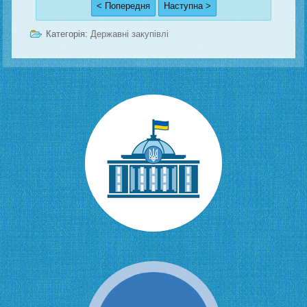
< Попередня
Наступна >
Категорія:
Державні закупівлі