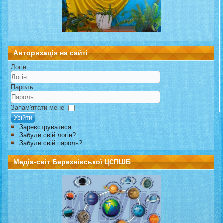
Авторизація на сайті
Логін
Пароль
Запам'ятати мене
Увійти
Зареєструватися
Забули свій логін?
Забули свій пароль?
Медіа-світ Березнівської ЦСПШБ