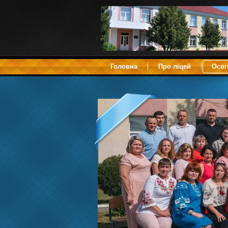
Головна
Про ліцей
Осві