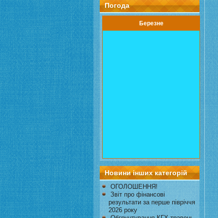
Погода
Березне
Новини інших категорій
ОГОЛОШЕННЯ!
Звіт про фінансові
результати за перше півріччя
2026 року
Обгрунтування КГХ травень