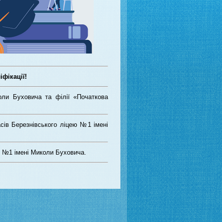
фікації!
ли Буховича та філії «Початкова
асів Березнівського ліцею №1 імені
ю №1 імені Миколи Буховича.