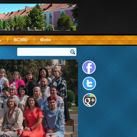
ь
ВСЗЯО
Філія