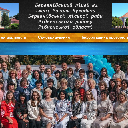
тня діяльність
Самоврядування
Інформаційна прозоріст