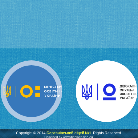
Copyright © 2014
Березнівський ліцей №1
Rights Reserved.
Designed by
www.diablodesign.eu
.