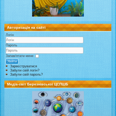
Авторизація на сайті
Логін
Пароль
Запам'ятати мене
Увійти
Зареєструватися
Забули свій логін?
Забули свій пароль?
Медіа-світ Березнівської ЦСПШБ