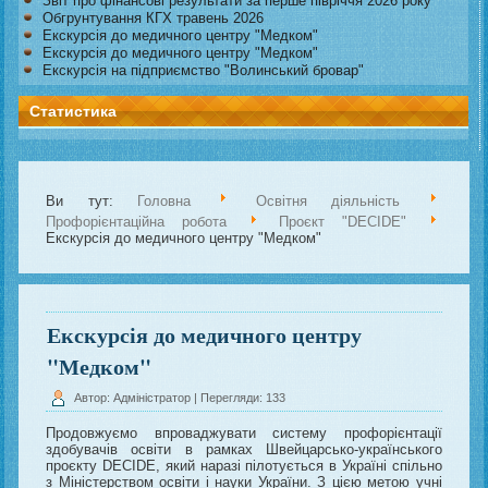
Звіт про фінансові результати за перше півріччя 2026 року
Обгрунтування КГХ травень 2026
Екскурсія до медичного центру "Медком"
Екскурсія до медичного центру "Медком"
Екскурсія на підприємство "Волинський бровар"
Статистика
Ви тут:
Головна
Освітня діяльність
Профорієнтаційна робота
Проєкт "DECIDE"
Екскурсія до медичного центру "Медком"
Екскурсія до медичного центру
"Медком"
Автор: Адміністратор
| Перегляди: 133
Продовжуємо впроваджувати систему профорієнтації
здобувачів освіти в рамках Швейцарсько-українського
проєкту DECIDE, який наразі пілотується в Україні спільно
з Міністерством освіти і науки України. З цією метою учні