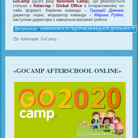
GoCamp
(цього разу
Business Camp
), що реалізується
спільно з
Київстар
і
Global Office
в інтерактивному он-
лайн форматі. Керівник команди –
Григорій Дежнюк
,
директор ліцею, модератор команди –
Марина Рубінс
,
заступник директора з навчально-виховної роботи.
Детальніше: НАВЧАЄМОСЯ ПІДПРИЄМНИЦЬКІЙ ДІЯЛЬНОСТІ
Категорія:
GoCamp
«GOCAMP AFTERSCHOOL ONLINE»