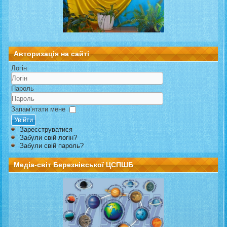
Авторизація на сайті
Логін
Пароль
Запам'ятати мене
Увійти
Зареєструватися
Забули свій логін?
Забули свій пароль?
Медіа-світ Березнівської ЦСПШБ