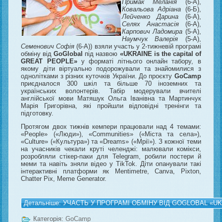
Примак Меланія
(6-А),
Ковальова Адріана
(6-Б),
Лейченко Дарина
(6-А),
Селях Анастасія
(6-А),
Карпович Ладомира
(5-А),
Наумчук Валерія
(5-А),
Семенович Софія
(6-А)) взяли участь у 2-тижневій програмі
обміну від
GoGlobal
під назвою
«UKRAINE is the capital of
GREAT PEOPLE»
у форматі літнього онлайн табору, в
якому діти віртуально подорожували та знайомилися з
однолітками з різних куточків України. До проєкту
GoCamp
приєдналося 300 шкіл та більше 70 іноземних та
українських волонтерів. Табір модерували вчителі
англійської мови Матяшук Ольга Іванівна та Мартинчук
Марія Григорівна, які пройшли відповідні тренінги та
підготовку.
Протягом двох тижнів кемпери працювали над 4 темами:
«People» («Люди»), «Communities» («Міста та села»),
«Culture» («Культура») та «Dreams» («Мрії»). З кожної теми
на учасників чекали круті челенджі: малювали комікси,
розробляли стікер-паки для Telegram, робили постери й
меми та навіть зняли відео у TikTok. Діти опанували такі
інтерактивні платформи як Mentimetre, Canva, Pixton,
Chatter Pix, Meme Generator.
Детальніше: УЧАСТЬ У ПРОГРАМІ ОБМІНУ ВІД GOGLOBAL «U
Категорія:
GoCamp