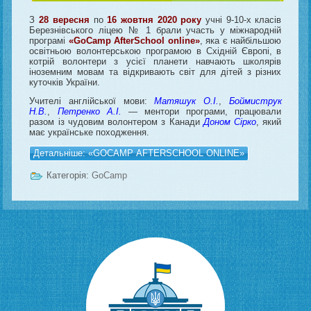
З
28 вересня
по
16 жовтня 2020 року
учні 9-10-х класів
Березнівського ліцею № 1 брали участь у міжнародній
програмі
«GoCamp AfterSchool online»
, яка є найбільшою
освітньою волонтерською програмою в Східній Європі, в
котрій волонтери з усієї планети навчають школярів
іноземним мовам та відкривають світ для дітей з різних
куточків України.
Учителі англійської мови:
Матяшук О.І.
,
Боймиструк
Н.В.
,
Петренко А.І.
— ментори програми, працювали
разом із чудовим волонтером з Канади
Доном Сірко
, який
має українське походження.
Детальніше: «GOCAMP AFTERSCHOOL ONLINE»
Категорія:
GoCamp