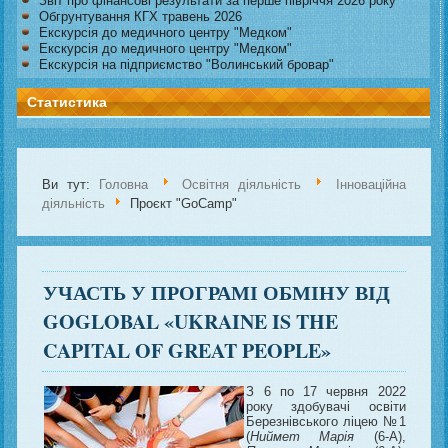
Звіт про фінансові результати за перше півріччя 2026 року
Обгрунтування КГХ травень 2026
Екскурсія до медичного центру "Медком"
Екскурсія до медичного центру "Медком"
Екскурсія на підприємство "Волинський бровар"
Статистика
Ви тут:
Головна
Освітня діяльність
Інноваційна
діяльність
Проєкт "GoCamp"
УЧАСТЬ У ПРОГРАМІ ОБМІНУ ВІД
GOGLOBAL «UKRAINE IS THE
CAPITAL OF GREAT PEOPLE»
З 6 по 17 червня 2022
року здобувачі освіти
Березнівського ліцею №1
(
Ниймет Марія
(6-А),