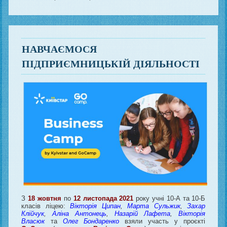
НАВЧАЄМОСЯ
ПІДПРИЄМНИЦЬКІЙ ДІЯЛЬНОСТІ
З
18 жовтня
по
12 листопада 2021
року учні 10-А та 10-Б
класів ліцею:
Вікторія Ципан
,
Марта Сульжик
,
Захар
Клійчук
,
Аліна Антонець
,
Назарій Лафета
,
Вікторія
Власюк
та
Олег Бондаренко
взяли участь у проєкті