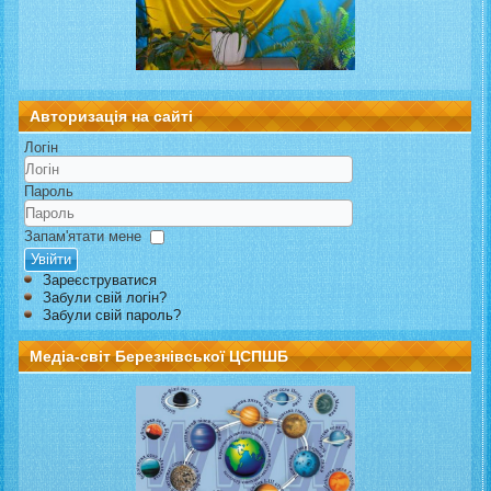
Авторизація на сайті
Логін
Пароль
Запам'ятати мене
Увійти
Зареєструватися
Забули свій логін?
Забули свій пароль?
Медіа-світ Березнівської ЦСПШБ