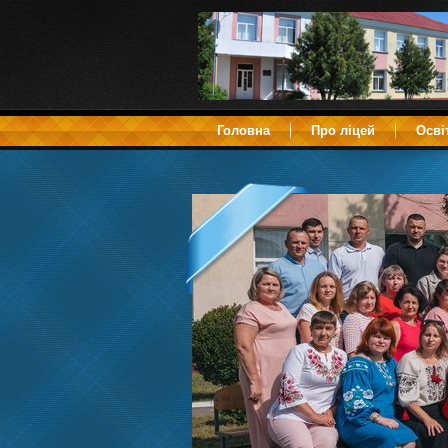
Головна
Про ліцей
Осві