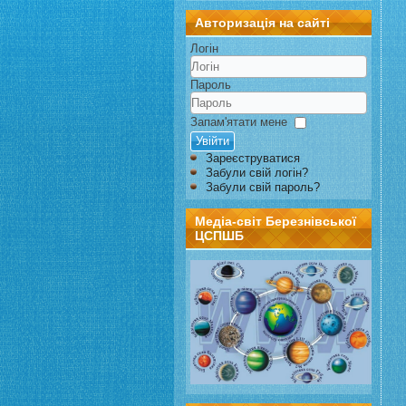
Авторизація на сайті
Логін
Пароль
Запам'ятати мене
Увійти
Зареєструватися
Забули свій логін?
Забули свій пароль?
Медіа-світ Березнівської
ЦСПШБ