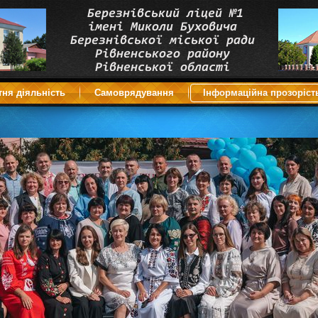
тня діяльність
Самоврядування
Інформаційна прозоріст