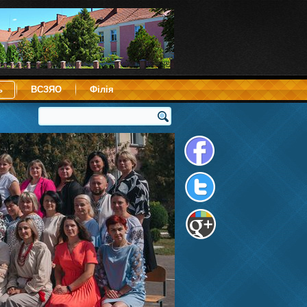
ь
ВСЗЯО
Філія