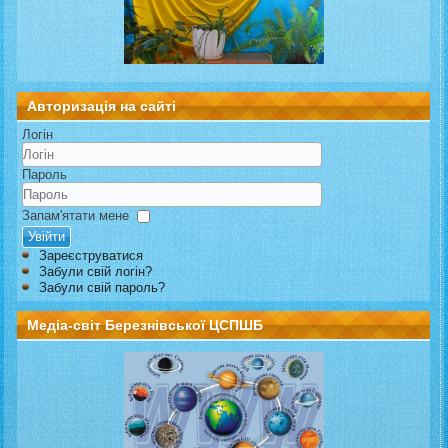
Авторизація на сайті
Логін
Пароль
Запам'ятати мене
Увійти
Зареєструватися
Забули свій логін?
Забули свій пароль?
Медіа-світ Березнівської ЦСПШБ