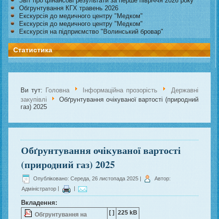
Звіт про фінансові результати за перше півріччя 2026 року
Обгрунтування КГХ травень 2026
Екскурсія до медичного центру "Медком"
Екскурсія до медичного центру "Медком"
Екскурсія на підприємство "Волинський бровар"
Статистика
Ви тут:
Головна
Інформаційна прозорість
Державні
закупівлі
Обґрунтування очікуваної вартості (природний
газ) 2025
Обґрунтування очікуваної вартості
(природний газ) 2025
Опубліковано: Середа, 26 листопада 2025
|
Автор:
Адміністратор
|
|
Вкладення:
[ ]
225 kB
Обгрунтування на