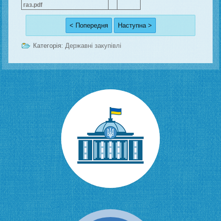
газ.pdf
< Попередня
Наступна >
Категорія:
Державні закупівлі