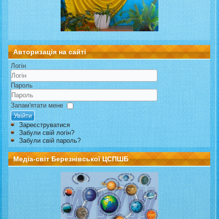
Авторизація на сайті
Логін
Пароль
Запам'ятати мене
Увійти
Зареєструватися
Забули свій логін?
Забули свій пароль?
Медіа-світ Березнівської ЦСПШБ