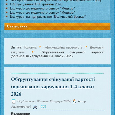
Звіт про фінансові результати за перше півріччя 2026 року
Обгрунтування КГХ травень 2026
Екскурсія до медичного центру "Медком"
Екскурсія до медичного центру "Медком"
Екскурсія на підприємство "Волинський бровар"
Статистика
Ви тут:
Головна
Інформаційна прозорість
Державні
закупівлі
Обґрунтування очікуваної вартості
(організація харчування 1-4 класи) 2026
Обґрунтування очікуваної вартості
(організація харчування 1-4 класи)
2026
Опубліковано: П'ятниця, 26 грудня 2025
|
Автор:
Адміністратор
|
|
Вкладення: