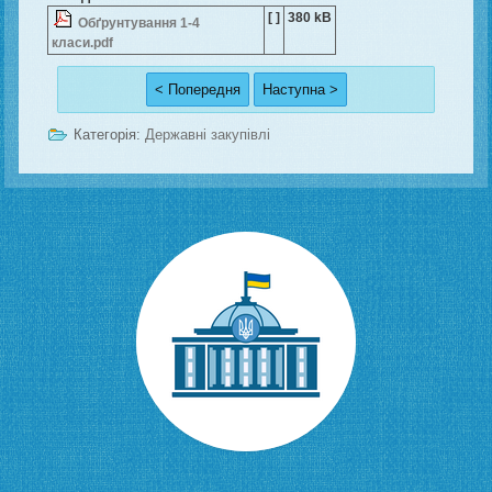
[ ]
380 kB
Обґрунтування 1-4
класи.pdf
< Попередня
Наступна >
Категорія:
Державні закупівлі