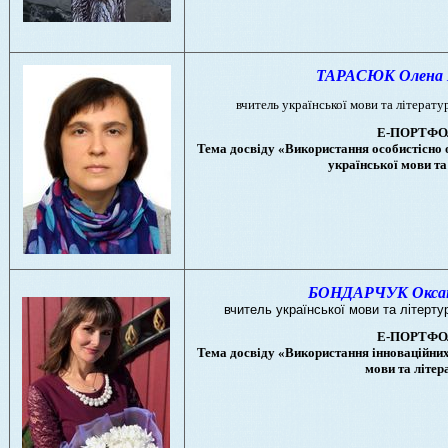
ТАРАСЮК Олена М
вчитель української мови та літерату
Е-ПОРТФО
Тема досвіду «Використання особистісно 
української мови та
БОНДАРЧУК Оксана
вчитель української мови та літертур
Е-ПОРТФО
Тема досвіду «Використання інноваційних
мови та літер