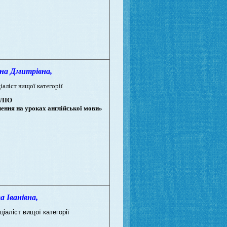
а Дмитрівна,
іаліст вищої категорії
ЛІО
ення на уроках англійської мови»
Іванівна,
ціаліст вищої категорії