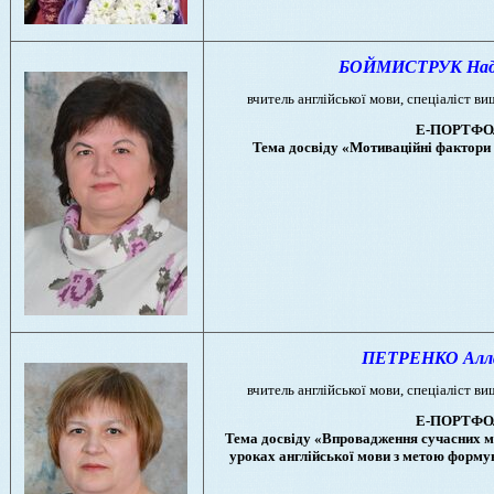
БОЙМИСТРУК Надія
вчитель англійської мови, спеціаліст ви
Е-ПОРТФО
Тема досвіду «Мотиваційні фактори 
ПЕТРЕНКО Алла 
вчитель англійської мови, спеціаліст ви
Е-ПОРТФО
Тема досвіду «Впровадження сучасних ме
уроках англійської мови з метою форму