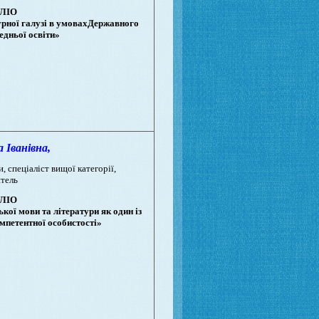
ЛІО
урної галузі в умовахДержавного
едньої освіти»
Іванівна,
, спеціаліст вищої категорії,
тель
ЛІО
кої мови та літератури як один із
мпетентної особистості»