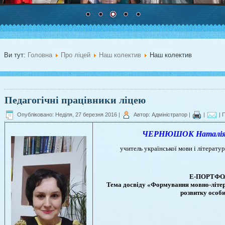
Ви тут:
Головна
Про ліцей
Наш колектив
Наш колектив
Педагогічні працівники ліцею
Опубліковано: Неділя, 27 березня 2016
|
Автор: Адміністратор
|
|
| 
ЧЕРНЮШОК Наталія В
учитель української мови і літератур
Е-ПОРТФО
Тема досвіду «Формування мовно-літера
розвитку особи