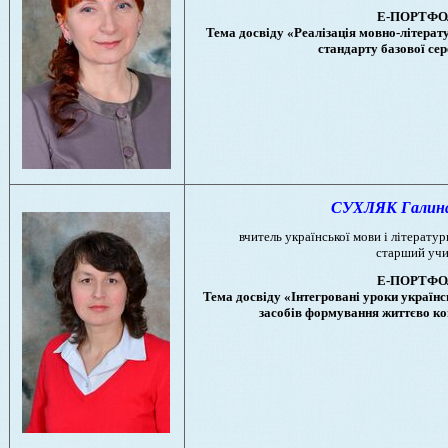
Е-ПОРТФО
Тема досвіду «Реалізація мовно-літерат
стандарту базової сер
СУХЛЯК Галина 
вчитель української мови і літератури
старший учи
Е-ПОРТФО
Тема досвіду «Інтегровані уроки українсь
засобів формування життєво ко