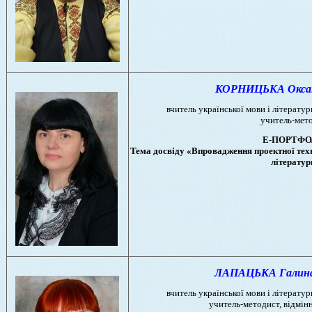
КОРНИЦЬКА Оксана
вчитель української мови і літератури
учитель-мет
Е-ПОРТФО
Тема досвіду «Впровадження проектної техн
літератур
ЛАПАЦЬКА Галина 
вчитель української мови і літератури
учитель-методист, відмін