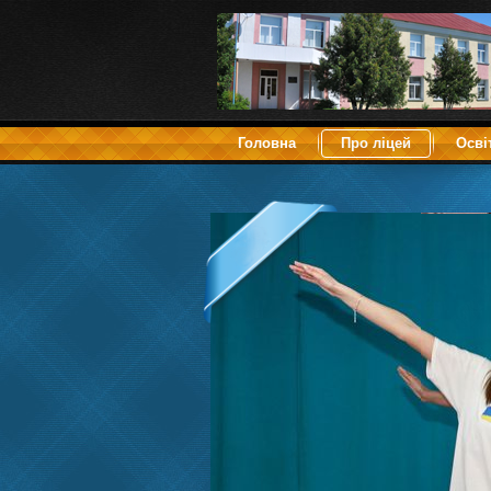
Головна
Про ліцей
Осві