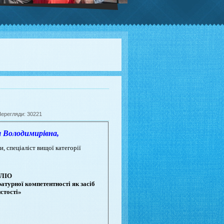
Перегляди: 30221
олодимирівна,
и, спеціаліст вищої категорії
ЛІО
турної компетентності як засіб
стості»