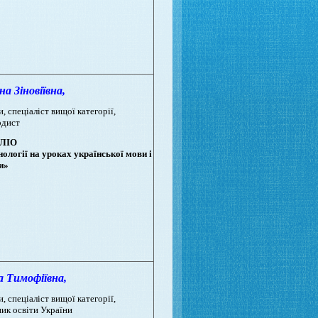
 Зіновіївна,
, спеціаліст вищої категорії,
одист
ЛІО
ології на уроках української мови і
и»
Тимофіївна,
, спеціаліст вищої категорії,
ник освіти України