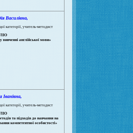
 Василівна,
щої категорії, учитель-методист
ЛІО
у вивченні англійської мови»
Іванівна,
щої категорії, учитель-методист
ЛІО
тодів та підходів до навчання на
вання компетентної особистості»