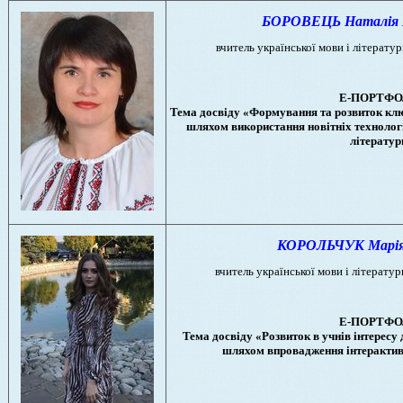
БОРОВЕЦЬ Наталiя В
вчитель української мови і літератур
Е-ПОРТФО
Тема досвіду «Формування та розвиток клю
шляхом використання новітніх технологі
літератур
КОРОЛЬЧУК Марія 
вчитель української мови і літератури
Е-ПОРТФО
Тема досвіду «Розвиток в учнів інтересу 
шляхом впровадження інтерактив