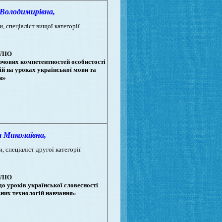
олодимирiвна,
и, спеціаліст вищої категорії
ЛІО
чових компетентностей особистості
й на уроках української мови та
и»
Миколаївна,
, спеціаліст другої категорії
ЛІО
до уроків української словесності
них технологій навчання»