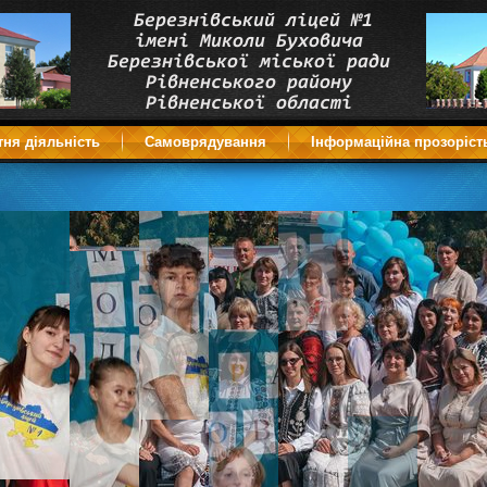
тня діяльність
Самоврядування
Інформаційна прозоріст