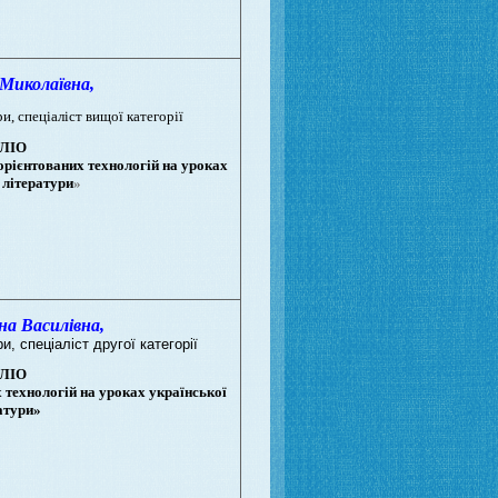
иколаївна,
ри,
спеціаліст вищої категорії
ЛІО
орієнтованих технологій на уроках
 літератури
»
 Василівна,
и, спеціаліст другої категорії
ЛІО
 технологій на уроках української
атури»