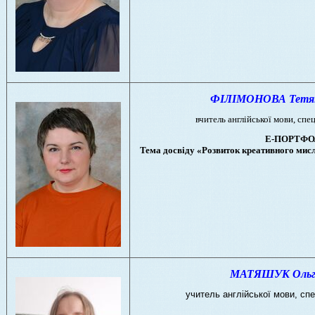
ФІЛІМОНОВА Тетян
вчитель англійської мови,
спец
Е-ПОРТФО
Тема досвіду «Розвиток креативного мисл
МАТЯШУК Ольга 
учитель англійської мови, спе