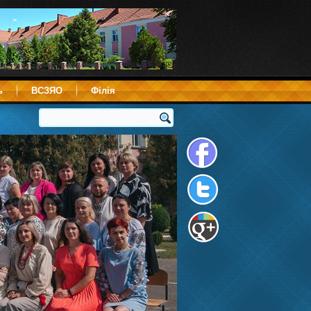
ь
ВСЗЯО
Філія