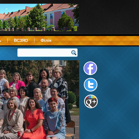
ь
ВСЗЯО
Філія