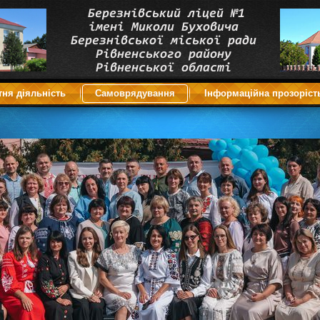
тня діяльність
Самоврядування
Інформаційна прозоріст