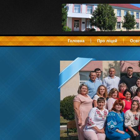
Головна
Про ліцей
Осві