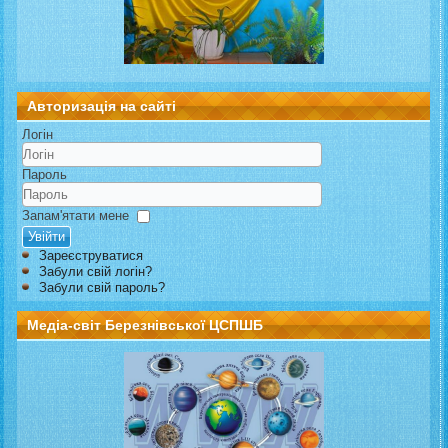
Авторизація на сайті
Логін
Пароль
Запам'ятати мене
Увійти
Зареєструватися
Забули свій логін?
Забули свій пароль?
Медіа-світ Березнівської ЦСПШБ