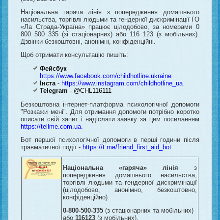
Національна гаряча лінія з попередження домашнього
насильства, торгівлі людьми та гендерної дискримінації ГО
«Ла Страда-Україна» працює цілодобово, за номерами 0
800 500 335 (зі стаціонарних) або 116 123 (з мобільних).
Дзвінки безкоштовні, анонімні, конфіденційні.
Щоб отримати консультацію пишіть:
Фейсбук
-
https://www.facebook.com/childhotline.ukraine
Інста
-
https://www.instagram.com/childhotline_ua
Telegram
-
@CHL116111
Безкоштовна інтернет-платформа психологічної допомоги
"Розкажи мені". Для отримання допомоги потрібно коротко
описати свій запит і надіслати заявку за цим посиланням
https://tellme.com.ua
.
Бот першої психологічної допомоги в перші години після
травматичної події -
https://t.me/friend_first_aid_bot
Національна «гаряча» лінія
з
попередження домашнього насильства,
торгівлі людьми та ґендерної дискримінації
(цілодобово, анонімно, безкоштовно,
конфіденційно).
0-800-500-335
(з стаціонарних та мобільних)
або
116123
(з мобільних).