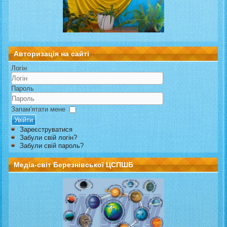
Авторизація на сайті
Логін
Пароль
Запам'ятати мене
Увійти
Зареєструватися
Забули свій логін?
Забули свій пароль?
Медіа-світ Березнівської ЦСПШБ