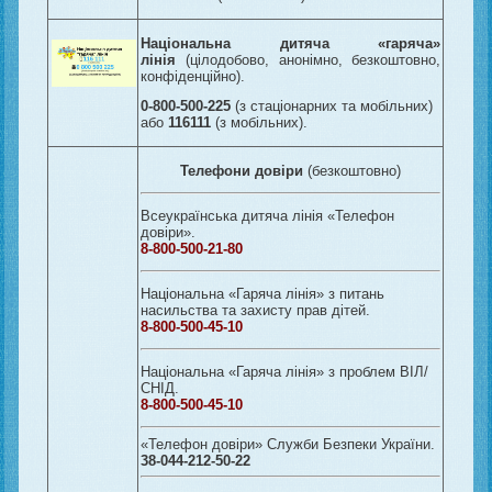
Національна дитяча «гаряча»
лінія
(цілодобово, анонімно, безкоштовно,
конфіденційно).
0-800-500-225
(з стаціонарних та мобільних)
або
116111
(з мобільних).
Телефони довіри
(безкоштовно)
Всеукраїнська дитяча лінія «Телефон
довіри».
8-800-500-21-80
Національна «Гаряча лінія» з питань
насильства та захисту прав дітей.
8-800-500-45-10
Національна «Гаряча лінія» з проблем ВІЛ/
СНІД.
8-800-500-45-10
«Телефон довіри» Служби Безпеки України.
38-044-212-50-22