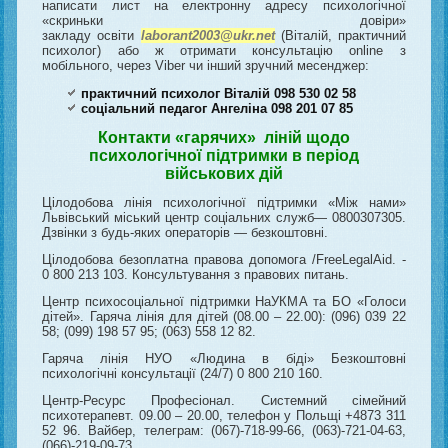
написати лист на електронну адресу психологічної
«скриньки довіри»
закладу освіти
laborant2003@ukr.net
(Віталій, практичний
психолог) або ж отримати консультацію online з
мобільного, через Viber чи інший зручний месенджер:
практичний психолог Віталій 098 530 02 58
соціальний педагог Ангеліна 098 201 07 85
Контакти «гарячих» ліній щодо
психологічної підтримки в період
військових дій
Цілодобова лінія психологічної підтримки «Між нами»
Львівський міський центр соціальних служб— 0800307305.
Дзвінки з будь-яких операторів — безкоштовні.
Цілодобова безоплатна правова допомога /FreeLegalAid. -
0 800 213 103. Консультування з правових питань.
Центр психосоціальної підтримки НаУКМА та БО «Голоси
дітей». Гаряча лінія для дітей (08.00 – 22.00): (096) 039 22
58; (099) 198 57 95; (063) 558 12 82.
Гаряча лінія НУО «Людина в біді» Безкоштовні
психологічні консультації (24/7) 0 800 210 160.
Центр-Ресурс Професіонал. Системний сімейний
психотерапевт. 09.00 – 20.00, телефон у Польщі +4873 311
52 96. Вайбер, телеграм: (067)-718-99-66, (063)-721-04-63,
(066)-219-09-73.