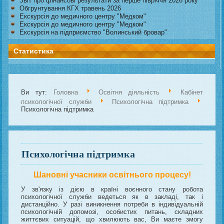
Звіт про фінансові результати за перше півріччя 2026 року
Обгрунтування КГХ травень 2026
Екскурсія до медичного центру "Медком"
Екскурсія до медичного центру "Медком"
Екскурсія на підприємство "Волинський бровар"
Статистика
Ви тут:
Головна
Освітня діяльність
Кабінет
психологічної служби
Психологічна підтримка
Психологічна підтримка
Психологічна підтримка
Шановні учасники освітнього процесу!
У зв'язку із дією в країні воєнного стану робота
психологічної служби ведеться як в закладі, так і
дистанційно. У разі виникнення потреби в індивідуальній
психологічній допомозі, особистих питань, складних
життєвих ситуацій, що хвилюють вас, Ви маєте змогу