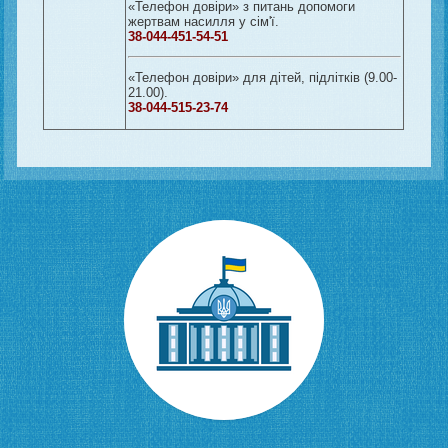
«Телефон довіри» з питань допомоги
жертвам насилля у сім'ї.
38-044-451-54-51
«Телефон довіри» для дітей, підлітків (9.00-
21.00).
38-044-515-23-74