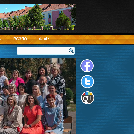
ь
ВСЗЯО
Філія