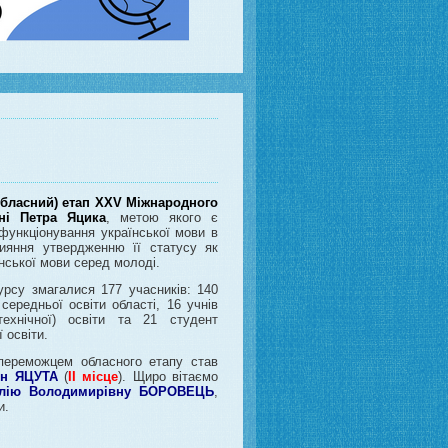
(обласний) етап ХХV Міжнародного
ні Петра Яцика
, метою якого є
 функціонування української мови в
рияння утвердженню її статусу як
нської мови серед молоді.
урсу змагалися 177 учасників: 140
 середньої освіти області, 16 учнів
технічної) освіти та 21 студент
 освіти.
 переможцем обласного етапу став
ен ЯЦУТА
(
ІІ місце
). Щиро вітаємо
лію
Володимирівну БОРОВЕЦЬ
,
и.