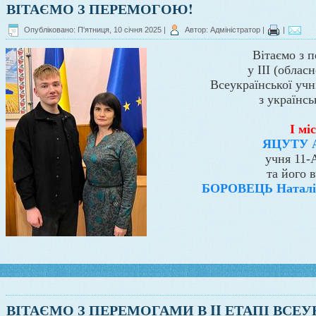
ВІТАЄМО З ПЕРЕМОГОЮ!
Опубліковано: П'ятниця, 10 січня 2025
|
Автор: Адміністратор
|
|
Вітаємо з 
у III (облас
Всеукраїнської учн
з українсь
I мі
ЯЦУТУ А
учня 11-
та його 
БОРОВЕЦЬ Наталі
ВІТАЄМО З ПЕРЕМОГАМИ В II ЕТАПІ ВСЕ