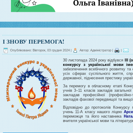
І ЗНОВУ ПЕРЕМОГА!
Опубліковано: Вівторок, 03 грудня 2024
|
Автор: Адміністратор
|
|
30 листопада 2024 року відбувся
ІІІ 
конкурсу з української мови іме
забезпечення всебічного розвитку та
усіх сферах суспільного життя, сп
державної, піднесення престижу украї
За перемогу в обласному етапі Конк
учнів 3–11 класів закладів загальної
закладав професійної (професійно-
закладів фахової передвищої та вищої
Відповідно до протоколів Конкурсу
учень 11-А класу нашого ліцею
Арс
переможця та його наставника
Ната
вчителя української мови та літератур