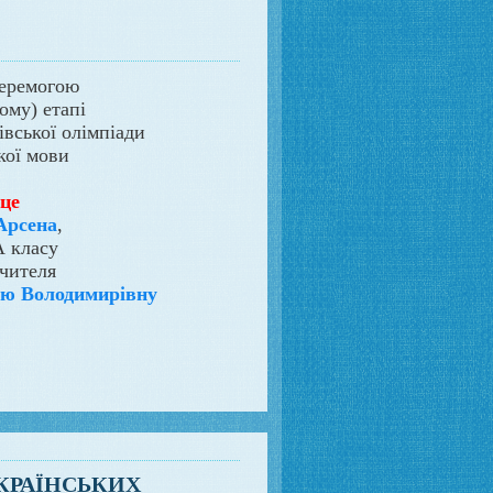
перемогою
ному) етапі
івської олімпіади
кої мови
сце
рсена
,
А класу
вчителя
ю Володимирівну
УКРАЇНСЬКИХ