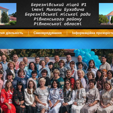
тня діяльність
Самоврядування
Інформаційна прозоріст