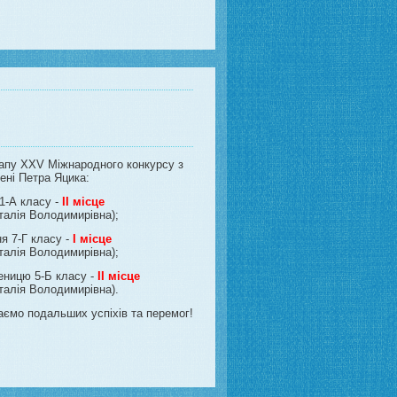
етапу XXV Міжнародного конкурсу з
мені Петра Яцика:
1-А класу -
II місце
алія Володимирівна);
я 7-Г класу -
I місце
алія Володимирівна);
еницю 5-Б класу -
II місце
алія Володимирівна).
ємо подальших успіхів та перемог!