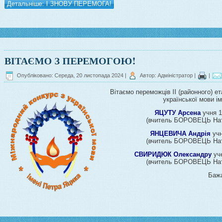
Детальніше: І ЗНОВУ ПЕРЕМОГА!
ВІТАЄМО З ПЕРЕМОГОЮ!
Опубліковано: Середа, 20 листопада 2024
|
Автор: Адміністратор
|
|
Вітаємо переможців II (районного) 
української мови і
ЯЦУТУ Арсена
учня 1
(вчитель БОРОВЕЦЬ Нат
ЯНЦЕВИЧА Андрія
учн
(вчитель БОРОВЕЦЬ Нат
СВИРИДЮК Олександру
уч
(вчитель БОРОВЕЦЬ Нат
Бажа