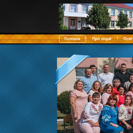
Головна
Про ліцей
Осві