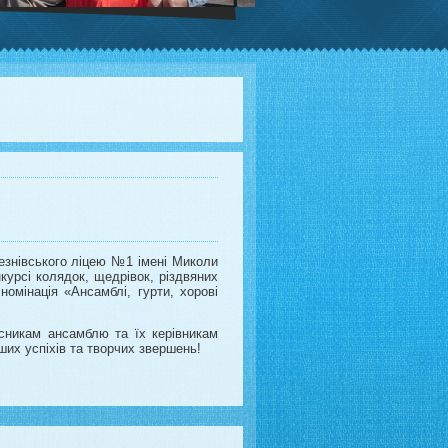
знівського ліцею №1 імені Миколи
урсі колядок, щедрівок, різдвяних
мінація «Ансамблі, гурти, хорові
сникам ансамблю та їх керівникам
их успіхів та творчих звершень!