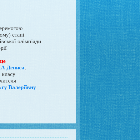
перемогою
ному) етапі
івської олімпіади
орії
сце
 Дениса
,
 класу
вчителя
у Валеріївну