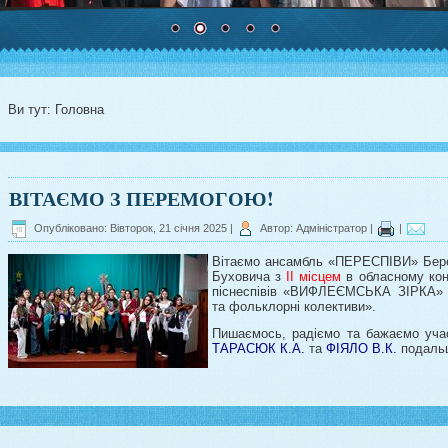
Ви тут:
Головна
ВІТАЄМО З ПЕРЕМОГОЮ!
Опубліковано: Вівторок, 21 січня 2025
|
Автор: Адміністратор
|
|
Вітаємо ансамбль «ПЕРЕСПІВИ» Бере
Буховича з
ІІ місцем
в обласному конк
піснеспівів «ВИФЛЕЄМСЬКА ЗІРКА» но
та фольклорні колективи».
Пишаємось, радіємо та бажаємо уча
ТАРАСЮК К.А.
та
ФІЯЛО В.К.
подальш