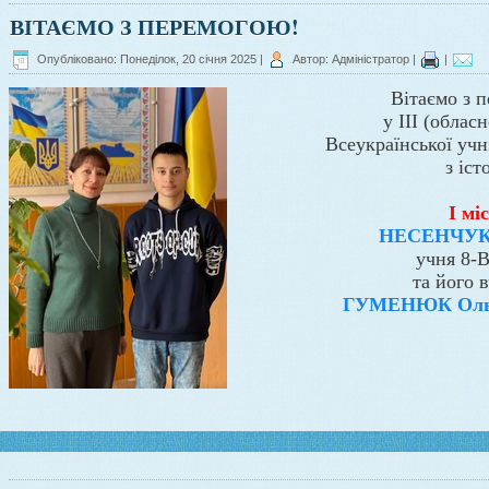
ВІТАЄМО З ПЕРЕМОГОЮ!
Опубліковано: Понеділок, 20 січня 2025
|
Автор: Адміністратор
|
|
Вітаємо з 
у III (облас
Всеукраїнської учн
з іст
І мі
НЕСЕНЧУКА
учня 8-В
та його 
ГУМЕНЮК Ольг