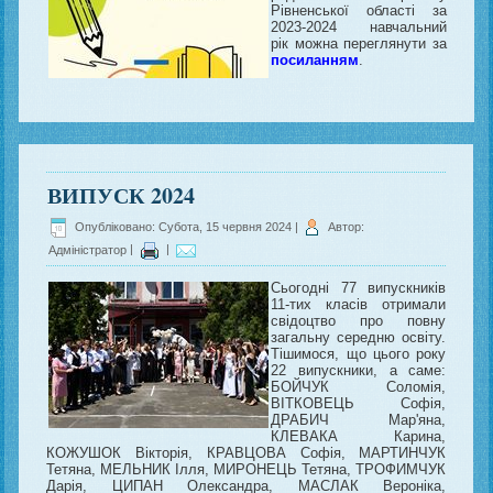
Рівненської області за
2023-2024 навчальний
рік можна переглянути за
посиланням
.
ВИПУСК 2024
Опубліковано: Субота, 15 червня 2024
|
Автор:
Адміністратор
|
|
Сьогодні 77 випускників
11-тих класів отримали
свідоцтво про повну
загальну середню освіту.
Тішимося, що цього року
22 випускники, а саме:
БОЙЧУК Соломія,
ВІТКОВЕЦЬ Софія,
ДРАБИЧ Мар'яна,
КЛЕВАКА Карина,
КОЖУШОК Вікторія, КРАВЦОВА Софія, МАРТИНЧУК
Тетяна, МЕЛЬНИК Ілля, МИРОНЕЦЬ Тетяна, ТРОФИМЧУК
Дарія, ЦИПАН Олександра, МАСЛАК Вероніка,