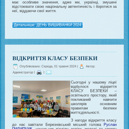
має особливе значення, адже ми, українці, змушені
відстоювати свою національну автентичність і боротися за
неї, віддаючи свої життя.
Детальніше: ДЕНЬ ВИШИВАНКИ 2024
ВІДКРИТТЯ КЛАСУ БЕЗПЕКИ
Опубліковано: Середа, 01 травня 2024
|
Автор:
Адміністратор
|
|
Сьогодні у нашому ліцеї
відбулося відкриття
КЛАСУ БЕЗПЕКИ –
освітнього простору, який
покликаний навчити
школярів основним
правилам безпеки
життєдіяльності.
З нагоди відкриття класу
до нас завітали Березнівський міський голова
Руслан
ПИЛИПЧУК
, начальник відділу освіти, молоді та спорту