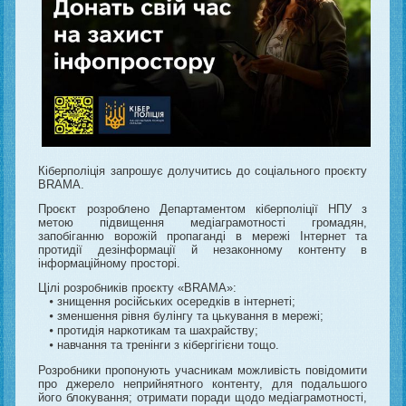
Кіберполіція запрошує долучитись до соціального проєкту
BRAMA.
Проєкт розроблено Департаментом кіберполіції НПУ з
метою підвищення медіаграмотності громадян,
запобіганню ворожій пропаганді в мережі Інтернет та
протидії дезінформації й незаконному контенту в
інформаційному просторі.
Цілі розробників проєкту «BRAMA»:
⦁ знищення російських осередків в інтернеті;
⦁ зменшення рівня булінгу та цькування в мережі;
⦁ протидія наркотикам та шахрайству;
⦁ навчання та тренінги з кібергігієни тощо.
Розробники пропонують учасникам можливість повідомити
про джерело неприйнятного контенту, для подальшого
його блокування; отримати поради щодо медіаграмотності,