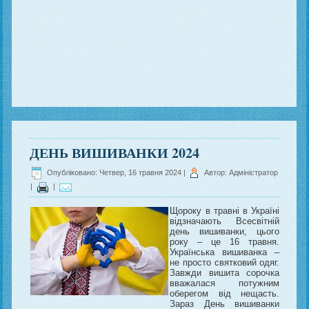
ДЕНЬ ВИШИВАНКИ 2024
Опубліковано: Четвер, 16 травня 2024
|
Автор: Адміністратор
|
|
Щороку в травні в Україні
відзначають Всесвітній
день вишиванки, цього
року – це 16 травня.
Українська вишиванка –
не просто святковий одяг.
Завжди вишита сорочка
вважалася потужним
оберегом від нещасть.
Зараз День вишиванки