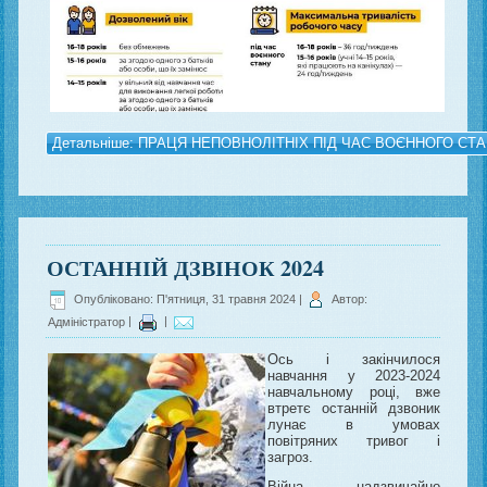
Детальніше: ПРАЦЯ НЕПОВНОЛІТНІХ ПІД ЧАС ВОЄННОГО СТ
ОСТАННІЙ ДЗВІНОК 2024
Опубліковано: П'ятниця, 31 травня 2024
|
Автор:
Адміністратор
|
|
Ось і закінчилося
навчання у 2023-2024
навчальному році, вже
втретє останній дзвоник
лунає в умовах
повітряних тривог і
загроз.
Війна – надзвичайно