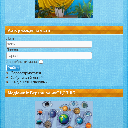
Авторизація на сайті
Логін
Пароль
Запам'ятати мене
Увійти
Зареєструватися
Забули свій логін?
Забули свій пароль?
Медіа-світ Березнівської ЦСПШБ