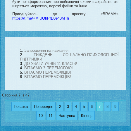
бути поінформованим про небезпечні схеми шахрайств, які
ширяться мережею, ворожі фейки та інше.
Приєднуйтесь до проєкту «BRAMA»
https://t.me/+MlUQhPfD3e43MTli
Запрошення на навчання
ТИЖДЕНЬ СОЦІАЛЬНО-ПСИХОЛОГІЧНОЇ
ПІДТРИМКИ
ДО УВАГИ УЧНІВ 11 КЛАСІВ!
ВІТАЄМО З ПЕРЕМОГОЮ!
ВІТАЄМО ПЕРЕМОЖЦІВ!
ВІТАЄМО ПЕРЕМОЖЦІВ!
Сторінка 7 із 47
Початок
Попередня
2
3
4
5
6
7
8
9
10
11
Наступна
Кінець