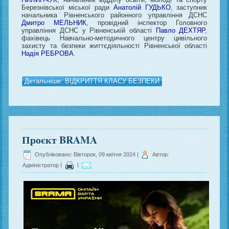
Березнівської міської ради
Анатолій ГУДЬКО
, заступник
начальника Рівненського районного управління ДСНС
Дмитро МЕЛЬНИК
, провідний інспектор Головного
управління ДСНС у Рівненській області
Павло ДЕХТЯР
,
фахівець Навчально-методичного центру цивільного
захисту та безпеки життєдіяльності Рівненської області
Надія РЕБРОВА
.
Детальніше: ВІДКРИТТЯ КЛАСУ БЕЗПЕКИ
Проєкт BRAMA
Опубліковано: Вівторок, 09 квітня 2024
|
Автор:
Адміністратор
|
|