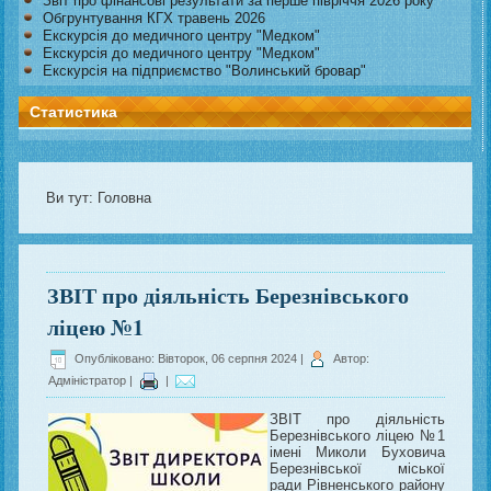
Звіт про фінансові результати за перше півріччя 2026 року
Обгрунтування КГХ травень 2026
Екскурсія до медичного центру "Медком"
Екскурсія до медичного центру "Медком"
Екскурсія на підприємство "Волинський бровар"
Статистика
Ви тут:
Головна
ЗВІТ про діяльність Березнівського
ліцею №1
Опубліковано: Вівторок, 06 серпня 2024
|
Автор:
Адміністратор
|
|
ЗВІТ про діяльність
Березнівського ліцею №1
імені Миколи Буховича
Березнівської міської
ради Рівненського району