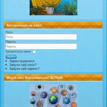
Авторизація на сайті
Логін
Пароль
Запам'ятати мене
Увійти
Зареєструватися
Забули свій логін?
Забули свій пароль?
Медіа-світ Березнівської ЦСПШБ