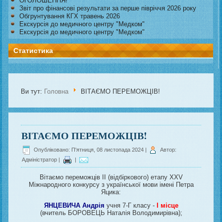
ОГОЛОШЕННЯ!
Звіт про фінансові результати за перше півріччя 2026 року
Обгрунтування КГХ травень 2026
Екскурсія до медичного центру "Медком"
Екскурсія до медичного центру "Медком"
Статистика
Ви тут:
Головна
ВІТАЄМО ПЕРЕМОЖЦІВ!
ВІТАЄМО ПЕРЕМОЖЦІВ!
Опубліковано: П'ятниця, 08 листопада 2024
|
Автор:
Адміністратор
|
|
Вітаємо переможців II (відбіркового) етапу XXV
Міжнародного конкурсу з української мови імені Петра
Яцика:
ЯНЦЕВИЧА Андрія
учня 7-Г класу -
I місце
(вчитель БОРОВЕЦЬ Наталія Володимирівна);