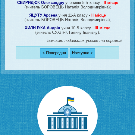
СВИРИДЮК Олександру
ученицю 5-Б класу -
II місце
(вчитель БОРОВЕЦЬ Наталія Володимирівна);
ЯЦУТУ Арсена
учня 11-А класу -
II місце
(вчитель БОРОВЕЦЬ Наталія Володимирівна);
ХИЛЬЧУКА Андрія
учня 10-Б класу -
III місце
(вчитель СУХЛЯК Галину Іванівну).
Бажаємо подальших успіхів та перемог!
< Попередня
Наступна >