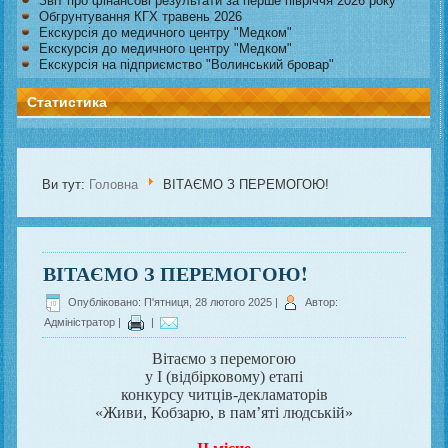
Звіт про фінансові результати за перше півріччя 2026 року
Обгрунтування КГХ травень 2026
Екскурсія до медичного центру "Медком"
Екскурсія до медичного центру "Медком"
Екскурсія на підприємство "Волинський бровар"
Статистика
Ви тут:
Головна
ВІТАЄМО З ПЕРЕМОГОЮ!
ВІТАЄМО З ПЕРЕМОГОЮ!
Опубліковано: П'ятниця, 28 лютого 2025
|
Автор:
Адміністратор
|
|
Вітаємо з перемогою
у I (відбірковому) етапі
конкурсу читців-декламаторів
«Живи, Кобзарю, в пам’яті людській»