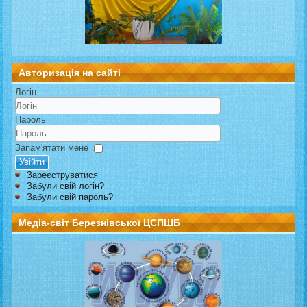
Авторизація на сайті
Логін
Пароль
Запам'ятати мене
Увійти
Зареєструватися
Забули свій логін?
Забули свій пароль?
Медіа-світ Березнівської ЦСПШБ