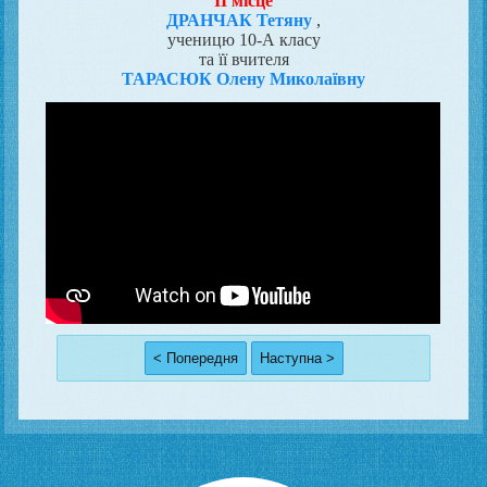
II місце
ДРАНЧАК Тетяну
,
ученицю 10-А класу
та її вчителя
ТАРАСЮК Олену Миколаївну
< Попередня
Наступна >