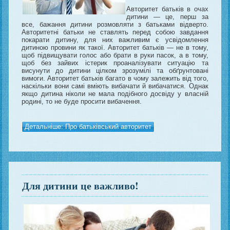
Авторитет батьків в очах
дитини — це, перш за
все, бажання дитини розмовляти з батьками відверто.
Авторитетні батьки не ставлять перед собою завдання
покарати дитину, для них важливим є усвідомлення
дитиною провини як такої. Авторитет батьків — не в тому,
щоб підвищувати голос або брати в руки пасок, а в тому,
щоб без зайвих істерик проаналізувати ситуацію та
висунути до дитини цілком зрозумілі та обґрунтовані
вимоги. Авторитет батьків багато в чому залежить від того,
наскільки вони самі вміють вибачати й вибачатися. Однак
якщо дитина ніколи не мала подібного досвіду у власній
родині, то не буде просити вибачення.
Детальніше: Про батьківський авторитет
Для дитини це важливо!