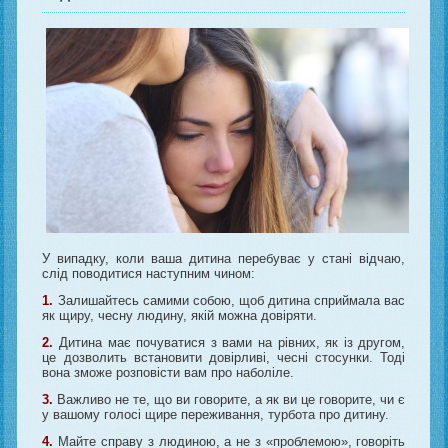
У випадку, коли ваша дитина перебуває у стані відчаю,
слід поводитися наступним чином:
1.
Залишайтесь самими собою, щоб дитина сприймала вас
як щиру, чесну людину, якій можна довіряти.
2.
Дитина має почуватися з вами на рівних, як із другом,
це дозволить встановити довірливі, чесні стосунки. Тоді
вона зможе розповісти вам про наболіле.
3.
Важливо не те, що ви говорите, а як ви це говорите, чи є
у вашому голосі щире переживання, турбота про дитину.
4.
Майте справу з людиною, а не з «проблемою», говоріть