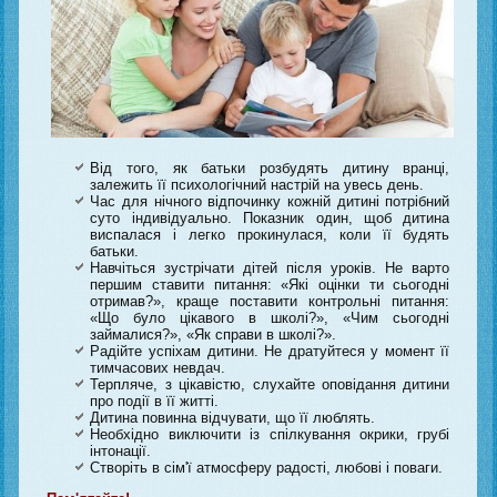
Від того, як батьки розбудять дитину вранці,
залежить її психологічний настрій на увесь день.
Час для нічного відпочинку кожній дитині потрібний
суто індивідуально. Показник один, щоб дитина
виспалася і легко прокинулася, коли її будять
батьки.
Навчіться зустрічати дітей після уроків. Не варто
першим ставити питання: «Які оцінки ти сьогодні
отримав?», краще поставити контрольні питання:
«Що було цікавого в школі?», «Чим сьогодні
займалися?», «Як справи в школі?».
Радійте успіхам дитини. Не дратуйтеся у момент її
тимчасових невдач.
Терпляче, з цікавістю, слухайте оповідання дитини
про події в її житті.
Дитина повинна відчувати, що її люблять.
Необхідно виключити із спілкування окрики, грубі
інтонації.
Створіть в сім'ї атмосферу радості, любові і поваги.