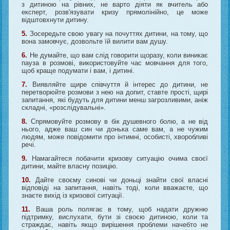
з дитиною на рівних, не варто діяти як вчитель або
експерт, розв'язувати кризу прямолінійно, це може
відштовхнути дитину.
5.
Зосередьте свою увагу на почуттях дитини, на тому, що
вона замовчує, дозвольте їй вилити вам душу.
6.
Не думайте, що вам слід говорити щоразу, коли виникає
пауза в розмові, використовуйте час мовчання для того,
щоб краще подумати і вам, і дитині.
7.
Виявляйте щире співчуття й інтерес до дитини, не
перетворюйте розмови з нею на допит, ставте прості, щирі
запитання, які будуть для дитини менш загрозливими, аніж
складні, «розслідувальні».
8.
Спрямовуйте розмову в бік душевного болю, а не від
нього, адже ваш син чи донька саме вам, а не чужим
людям, може повідомити про інтимні, особисті, хворобливі
речі.
9.
Намагайтеся побачити кризову ситуацію очима своєї
дитини, майте власну позицію.
10.
Дайте своєму синові чи доньці знайти свої власні
відповіді на запитання, навіть тоді, коли вважаєте, що
знаєте вихід із кризової ситуації.
11.
Ваша роль полягає в тому, щоб надати дружню
підтримку, вислухати, бути зі своєю дитиною, коли та
страждає, навіть якщо вирішення проблеми начебто не