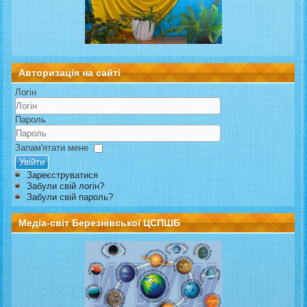
Авторизація на сайті
Логін
Пароль
Запам'ятати мене
Увійти
Зареєструватися
Забули свій логін?
Забули свій пароль?
Медіа-світ Березнівської ЦСПШБ