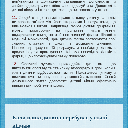
пов'язаними з домашніми завданнями, допоможіть їй
знайти відповіді самостійно, а не підказуйте їх. Допоможіть
дитині відчути інтерес до того, що викладають у школі.
11.
З'ясуйте, що взагалі цікавить вашу дитину, а потім
встановіть зв'язок між його інтересами і предметами, що
вивчаються в школі. Наприклад, любов дитини до фільмів
можна перетворити на прагнення читати книги,
подарувавши книгу, по якій поставлений фільм. Шукайте
будь-які можливості, щоб дитина могла застосувати свої
знання, отримані в школі, в домашній діяльності.
Наприклад, доручіть їй розрахувати необхідну кількість
продуктів для приготування їжі або необхідну кількість
фарби, щоб пофарбувати певну поверхню.
12.
Особливі зусилля прикладайте для того, щоб
підтримати спокійну та стабільну атмосферу в домі, коли в
житті дитини відбуваються зміни. Намагайтеся уникнути
великих змін чи порушень в домашній атмосфері. Спокій
домашнього життя допоможе дитині більш ефективно
вирішувати проблеми в школі.
Коли ваша дитина перебуває у стані
відчаю