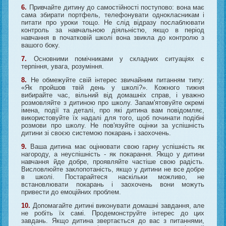
6.
Привчайте дитину до самостійності поступово: вона має
сама збирати портфель, телефонувати однокласникам і
питати про уроки тощо. Не слід відразу послаблювати
контроль за навчальною діяльністю, якщо в період
навчання в початковій школі вона звикла до контролю з
вашого боку.
7.
Основними помічниками у складних ситуаціях є
терпіння, увага, розуміння.
8.
Не обмежуйте свій інтерес звичайним питанням типу:
«Як пройшов твій день у школі?». Кожного тижня
вибирайте час, вільний від домашніх справ, і уважно
розмовляйте з дитиною про школу. Запам'ятовуйте окремі
імена, події та деталі, про які дитина вам повідомляє,
використовуйте їх надалі для того, щоб починати подібні
розмови про школу. Не пов'язуйте оцінки за успішність
дитини зі своєю системою покарань і заохочень.
9.
Ваша дитина має оцінювати свою гарну успішність як
нагороду, а неуспішність - як покарання. Якщо у дитини
навчання йде добре, проявляйте частіше свою радість.
Висловлюйте заклопотаність, якщо у дитини не все добре
в школі. Постарайтеся наскільки можливо, не
встановлювати покарань і заохочень вони можуть
привести до емоційних проблем.
10.
Допомагайте дитині виконувати домашні завдання, але
не робіть їх самі. Продемонструйте інтерес до цих
завдань. Якщо дитина звертається до вас з питаннями,