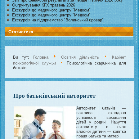
Звіт про фінансові результати за перше півріччя 2026 року
Обгрунтування КГХ травень 2026
Екскурсія до медичного центру "Медком"
Екскурсія до медичного центру "Медком"
Екскурсія на підприємство "Волинський бровар"
Статистика
Ви тут:
Головна
Освітня діяльність
Кабінет
психологічної служби
Психологічна скарбничка для
батьків
Про батьківський авторитет
Авторитет батьків —
важлива складова
успішності виховання
дітей у родині. Набуття
авторитету в очах
власної дитини — копітка
праця батька та матері.