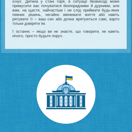
існує. Дитина у стані горя, в ситуації безвиході може
примусити вас почуватися безпорадними й дурними, але
вам, на щастя, найчастіше і не слід приймати будь-яких
певних рішень, негайно змінювати життя або навіть
рятувати її – ваш син або дочка врятуються самі, варто
тільки довіряти їм.
І останнє – якщо ви не знаєте, що говорити, не кажіть
нічого, просто будьте поруч.