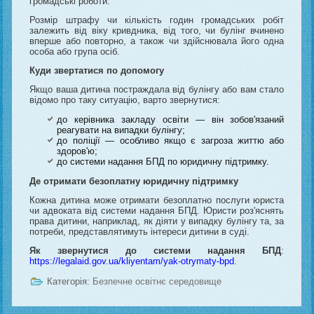
громадські роботи.
Розмір штрафу чи кількість годин громадських робіт
залежить від віку кривдника, від того, чи булінг вчинено
вперше або повторно, а також чи здійснювала його одна
особа або група осіб.
Куди звертатися по допомогу
Якщо ваша дитина постраждала від булінгу або вам стало
відомо про таку ситуацію, варто звернутися:
до керівника закладу освіти — він зобов'язаний
реагувати на випадки булінгу;
до поліції — особливо якщо є загроза життю або
здоров'ю;
до системи надання БПД по юридичну підтримку.
Де отримати безоплатну юридичну підтримку
Кожна дитина може отримати безоплатно послуги юриста
чи адвоката від системи надання БПД. Юристи роз'яснять
права дитини, наприклад, як діяти у випадку булінгу та, за
потреби, представлятимуть інтереси дитини в суді.
Як звернутися до системи надання БПД
:
https://legalaid.gov.ua/kliyentam/yak-otrymaty-bpd
.
Категорія:
Безпечне освітнє середовище