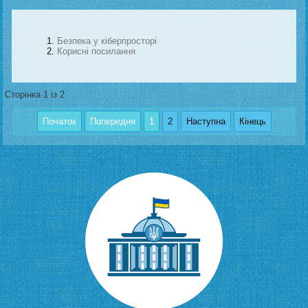
Безпека у кіберпросторі
Корисні посилання
Сторінка 1 із 2
Початок
Попередня
1
2
Наступна
Кінець