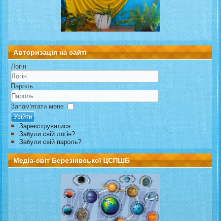
Авторизація на сайті
Логін
Пароль
Запам'ятати мене
Увійти
Зареєструватися
Забули свій логін?
Забули свій пароль?
Медіа-світ Березнівської ЦСПШБ