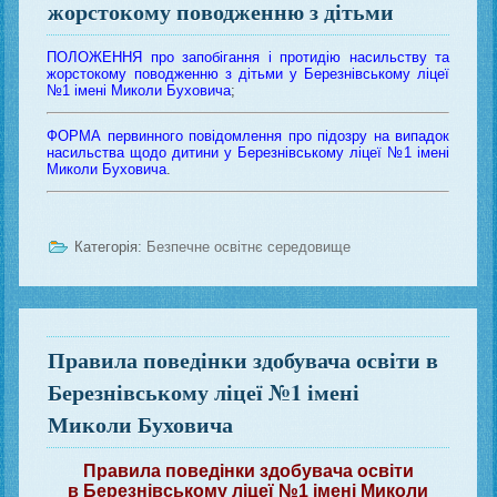
жорстокому поводженню з дітьми
ПОЛОЖЕННЯ про запобігання і протидію насильству та
жорстокому поводженню з дітьми у Березнівському ліцеї
№1 імені Миколи Буховича
;
ФОРМА первинного повідомлення про підозру на випадок
насильства щодо дитини у Березнівському ліцеї №1 імені
Миколи Буховича
.
Категорія:
Безпечне освітнє середовище
Правила поведінки здобувача освіти в
Березнівському ліцеї №1 імені
Миколи Буховича
Правила поведінки здобувача освіти
в Березнівському ліцеї №1 імені Миколи