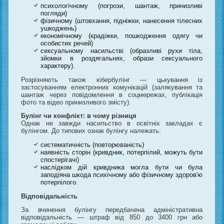
психологічному (погрози, шантаж, принизливі
погляди)
фізичному (штовхання, підніжки, нанесення тілесних
ушкоджень)
економічному (крадіжки, пошкодження одягу чи
особистих речей)
сексуальному насильстві (образливі рухи тіла,
зйомки в роздягальнях, образи сексуального
характеру).
Розрізняють також кібербулінг — цькування із
застосуванням електронних комунікацій (залякування та
шантаж через повідомлення в соцмережах, публікація
фото та відео принизливого змісту).
Булінг чи конфлікт: в чому різниця
Однак не завжди насильство в освітніх закладах є
булінгом. До типових ознак булінгу належать:
систематичність (повторюваність)
наявність сторін (кривдник, потерпілий, можуть бути
спостерігачі)
наслідком дій кривдника могла бути чи була
заподіяна шкода психічному або фізичному здоров'ю
потерпілого.
Відповідальність
За вчинення булінгу передбачена адміністративна
відповідальність — штраф від 850 до 3400 грн або