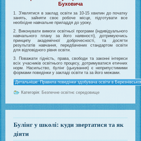
Буховича
1. З'являтися в заклад освіти за 10-15 хвилин до початку
занять, зайняти своє робоче місце, підготувати все
необхідне навчальне приладдя до уроку.
2. Виконувати вимоги освітньої програми (індивідуального
навчального плану за його наявності), дотримуючись
принципу академічної доброчесності, та досягти
результатів навчання, передбачених стандартом освіти
для відповідного рівня освіти.
3. Поважати гідність, права, свободи та законні інтереси
всіх учасників освітнього процесу, дотримуватися етичних
норм. Насильство, булінг (цькування) є неприпустимими
формами поведінки у закладі освіти та за його межами.
Детальніше: Правила поведінки здобувача освіти в Березнівськ
Категорія:
Безпечне освітнє середовище
Булінг у школі: куди звертатися та як
діяти