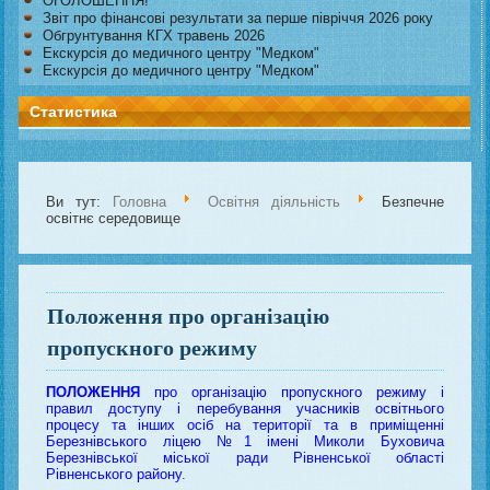
ОГОЛОШЕННЯ!
Звіт про фінансові результати за перше півріччя 2026 року
Обгрунтування КГХ травень 2026
Екскурсія до медичного центру "Медком"
Екскурсія до медичного центру "Медком"
Статистика
Ви тут:
Головна
Освітня діяльність
Безпечне
освітнє середовище
Положення про організацію
пропускного режиму
ПОЛОЖЕННЯ
про організацію пропускного режиму і
правил доступу і перебування учасників освітнього
процесу та інших осіб на території та в приміщенні
Березнівського ліцею №1 імені Миколи Буховича
Березнівської міської ради Рівненської області
Рівненського району
.