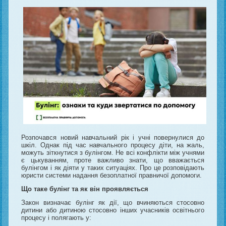
Розпочався новий навчальний рік і учні повернулися до
шкіл. Однак під час навчального процесу діти, на жаль,
можуть зіткнутися з булінгом. Не всі конфлікти між учнями
є цькуванням, проте важливо знати, що вважається
булінгом і як діяти у таких ситуаціях. Про це розповідають
юристи системи надання безоплатної правничої допомоги.
Що таке булінг та як він проявляється
Закон визначає булінг як дії, що вчиняються стосовно
дитини або дитиною стосовно інших учасників освітнього
процесу і полягають у: