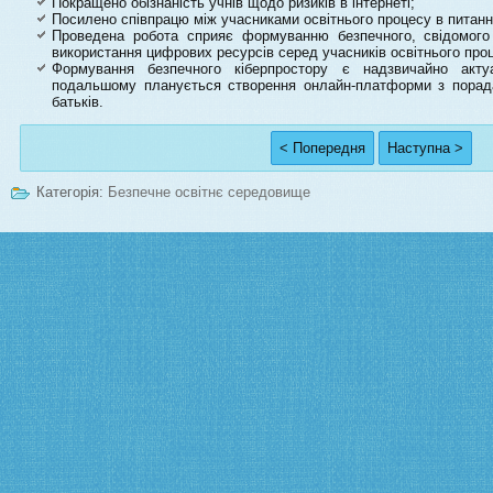
Покращено обізнаність учнів щодо ризиків в інтернеті;
Посилено співпрацю між учасниками освітнього процесу в питанн
Проведена робота сприяє формуванню безпечного, свідомого 
використання цифрових ресурсів серед учасників освітнього про
Формування безпечного кіберпростору є надзвичайно ак
подальшому планується створення онлайн-платформи з порадам
батьків.
< Попередня
Наступна >
Категорія:
Безпечне освітнє середовище