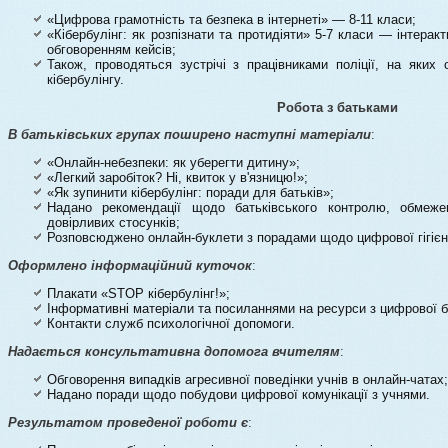
«Цифрова грамотність та безпека в інтернеті» — 8-11 класи;
«Кібербулінг: як розпізнати та протидіяти» 5-7 класи — інтерак
обговоренням кейсів;
Також, проводяться зустрічі з працівниками поліції, на яких
кібербулінгу.
Робота з батьками
В батьківських групах поширено наступні матеріали
:
«Онлайн-небезпеки: як уберегти дитину»;
«Легкий заробіток? Ні, квиток у в'язницю!»;
«Як зупинити кібербулінг: поради для батьків»;
Надано рекомендації щодо батьківського контролю, обмеж
довірливих стосунків;
Розповсюджено онлайн-буклети з порадами щодо цифрової гігієн
Оформлено інформаційний куточок
:
Плакати «STOP кібербулінг!»;
Інформативні матеріали та посиланнями на ресурси з цифрової б
Контакти служб психологічної допомоги.
Надається консультативна допомога вчителям
:
Обговорення випадків агресивної поведінки учнів в онлайн-чатах;
Надано поради щодо побудови цифрової комунікації з учнями.
Результатом проведеної роботи є
: