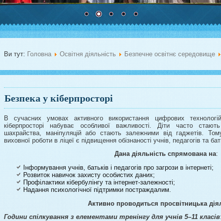
Ви тут:
Головна
Освітня діяльність
Безпечне освітнє середовище
Безпека у кіберпросторі
В сучасних умовах активного використання цифрових технологій
кіберпросторі набуває особливої важливості. Діти часто стають
шахрайства, маніпуляцій або стають залежними від гаджетів. Том
виховної роботи в ліцеї є підвищення обізнаності учнів, педагогів та ба
Дана діяльність спрямована на
:
Інформування учнів, батьків і педагогів про загрози в інтернеті;
Розвиток навичок захисту особистих даних;
Профілактики кібербулінгу та інтернет-залежності;
Надання психологічної підтримки постраждалим.
Активно проводиться просвітницька дія
Години спілкування з елементами тренінгу для учнів 5–11 класів