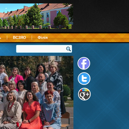
ь
ВСЗЯО
Філія