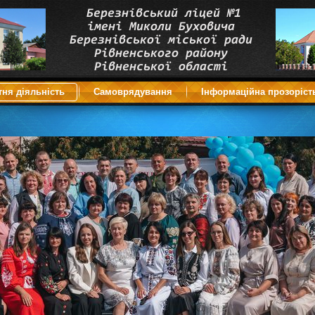
тня діяльність
Самоврядування
Інформаційна прозоріст