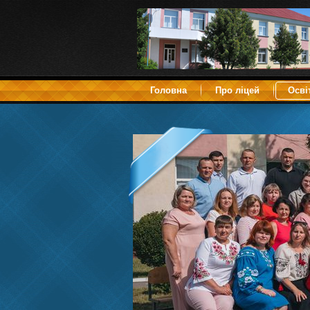
Головна
Про ліцей
Осві