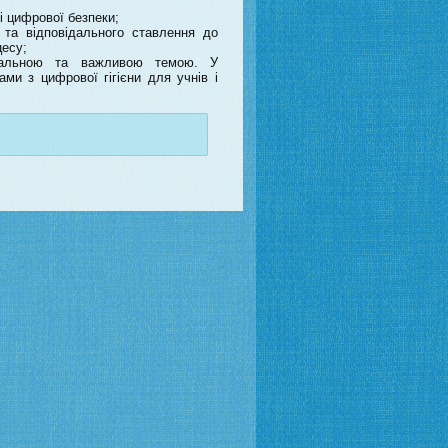
і цифрової безпеки;
та відповідального ставлення до
цесу;
туальною та важливою темою. У
и з цифрової гігієни для учнів і