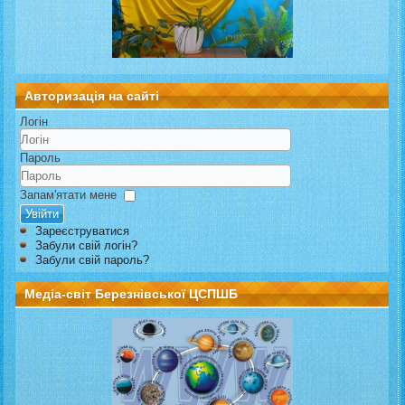
Авторизація на сайті
Логін
Пароль
Запам'ятати мене
Увійти
Зареєструватися
Забули свій логін?
Забули свій пароль?
Медіа-світ Березнівської ЦСПШБ