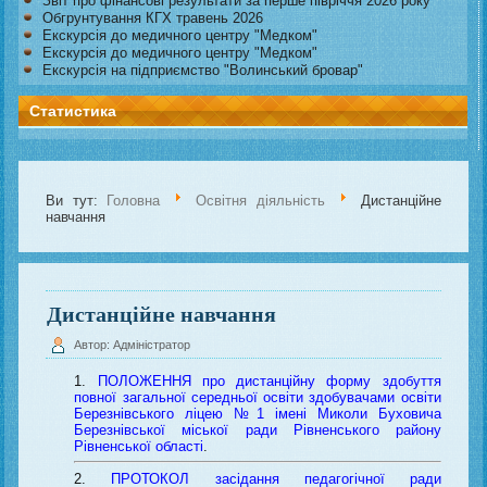
Звіт про фінансові результати за перше півріччя 2026 року
Обгрунтування КГХ травень 2026
Екскурсія до медичного центру "Медком"
Екскурсія до медичного центру "Медком"
Екскурсія на підприємство "Волинський бровар"
Статистика
Ви тут:
Головна
Освітня діяльність
Дистанційне
навчання
Дистанційне навчання
Автор: Адміністратор
ПОЛОЖЕННЯ про дистанційну форму здобуття
повної загальної середньої освіти здобувачами освіти
Березнівського ліцею №1 імені Миколи Буховича
Березнівської міської ради Рівненського району
Рівненської області
.
ПРОТОКОЛ засідання педагогічної ради