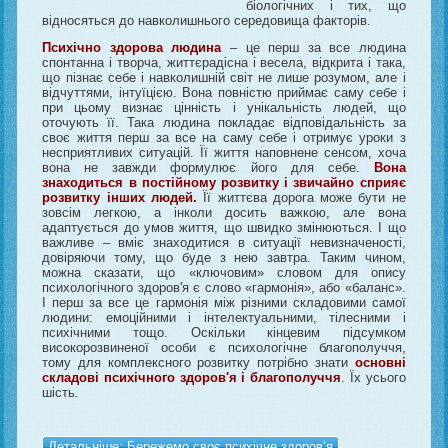
біологічних і тих, що
відносяться до навколишнього середовища факторів.
Психічно здорова людина
– це перш за все людина
спонтанна і творча, життєрадісна і весела, відкрита і така,
що пізнає себе і навколишній світ не лише розумом, але і
відчуттями, інтуїцією. Вона повністю приймає саму себе і
при цьому визнає цінність і унікальність людей, що
оточують її. Така людина покладає відповідальність за
своє життя перш за все на саму себе і отримує уроки з
несприятливих ситуацій. Її життя наповнене сенсом, хоча
вона не завжди формулює його для себе.
Вона
знаходиться в постійному розвитку і звичайно сприяє
розвитку інших людей.
Її життєва дорога може бути не
зовсім легкою, а інколи досить важкою, але вона
адаптується до умов життя, що швидко змінюються. І що
важливе – вміє знаходитися в ситуації невизначеності,
довіряючи тому, що буде з нею завтра. Таким чином,
можна сказати, що «ключовим» словом для опису
психологічного здоров'я є слово «гармонія», або «баланс».
І перш за все це гармонія між різними складовими самої
людини: емоційними і інтелектуальними, тілесними і
психічними тощо. Оскільки кінцевим підсумком
високорозвиненої особи є психологічне благополуччя,
тому для комплексного розвитку потрібно знати
основні
складові психічного здоров'я і благополуччя
. Їх усього
шість.
Детальніше: Бережемо своє психічне здоров’я