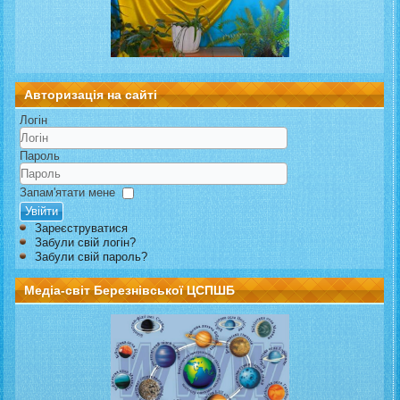
Авторизація на сайті
Логін
Пароль
Запам'ятати мене
Увійти
Зареєструватися
Забули свій логін?
Забули свій пароль?
Медіа-світ Березнівської ЦСПШБ