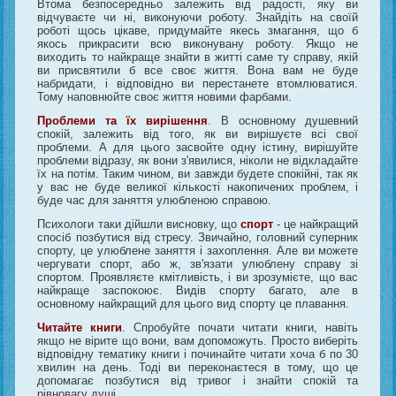
Втома безпосередньо залежить від радості, яку ви
відчуваєте чи ні, виконуючи роботу. Знайдіть на своїй
роботі щось цікаве, придумайте якесь змагання, що б
якось прикрасити всю виконувану роботу. Якщо не
виходить то найкраще знайти в житті саме ту справу, якій
ви присвятили б все своє життя. Вона вам не буде
набридати, і відповідно ви перестанете втомлюватися.
Тому наповнюйте своє життя новими фарбами.
Проблеми та їх вирішення
. В основному душевний
спокій, залежить від того, як ви вирішуєте всі свої
проблеми. А для цього засвойте одну істину, вирішуйте
проблеми відразу, як вони з'явилися, ніколи не відкладайте
їх на потім. Таким чином, ви завжди будете спокійні, так як
у вас не буде великої кількості накопичених проблем, і
буде час для заняття улюбленою справою.
Психологи таки дійшли висновку, що
спорт
- це найкращий
спосіб позбутися від стресу. Звичайно, головний суперник
спорту, це улюблене заняття і захоплення. Але ви можете
чергувати спорт, або ж, зв'язати улюблену справу зі
спортом. Проявляєте кмітливість, і ви зрозумієте, що вас
найкраще заспокоює. Видів спорту багато, але в
основному найкращий для цього вид спорту це плавання.
Читайте книги
. Спробуйте почати читати книги, навіть
якщо не вірите що вони, вам допоможуть. Просто виберіть
відповідну тематику книги і починайте читати хоча б по 30
хвилин на день. Тоді ви переконаєтеся в тому, що це
допомагає позбутися від тривог і знайти спокій та
рівновагу душі.