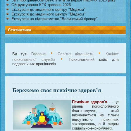
Звіт про фінансові результати за перше півріччя 2026 року
Обгрунтування КГХ травень 2026
Екскурсія до медичного центру "Медком"
Екскурсія до медичного центру "Медком"
Екскурсія на підприємство "Волинський бровар"
Статистика
Ви тут:
Головна
Освітня діяльність
Кабінет
психологічної служби
Психологічний кейс для
педагогічних працівників
Бережемо своє психічне здоров’я
Психічне здоров'я
— це
рівень психологічного
благополуччя, який
визначається не тільки
відсутністю психічних
захворювань, а й рядом
соціально-економічних,