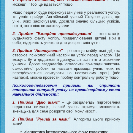
можеш", "Тобі це вдається" тощо.
Якщо педагог буде переконувати учнів у реальності успіху,
то успіх прийде. Англійський учений Стоуенс довів, що
учні, яких заохочували, досягли значно більших успіхів,
ніж ті, кого ніяк не заохочували.
2. Прийом "Емоційне прогладжування
" – констатація
будь-якого факту успіху, прищеплювання дитині віри в
себе, відкритість учителя для довіри і співчуття.
3. Прийом "Анонсування"
– репетиція майбутньої дії, яка
створює психологічний настрій на успіх перед класом. Це
можуть бути додаткові індивідуальні заняття з окремими
учнями. Добре заздалегідь оголосити приклади запитань
самостійної роботи чи назвати прізвища учнів, яких не
передбачається опитувати на наступному уроці (або
навпаки), можна провести пробну контрольну роботу тощо.
Психолого-педагогічні прийоми, які сприяють
створенню ситуації успіху на організаційному етапі
навчальної діяльності:
1. Прийом
"
Даю шанс"
– це заздалегідь підготовлена
педагогом ситуація, в якій учень отримує можливість
зненацька для себе розкрити свої можливості.
2. Прийом
"
Рушай за нами"
. Алгоритм цього прийому
такий:
діагностика інтелектуального фону колективу;