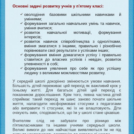
Основні задачі розвитку учнів у п'ятому класі:
оволодіння базовими шкільними навичками й
уміннями;
формування загально навчальних умінь та навичок,
уміння вчитися;
розвиток навчальної мотивації, формування
інтересів;
розвиток навичок співробітництва з однолітками,
вміння змагатися з іншими, правильно і різнобічно
порівнювати свої результати з успіхами інших;
формування вміння домагатися успіху і правильно
ставитися до власних успіхів і невдач, розвиток
упевненості в собі;
формування уявлення про себе як про успішну
людину з великими можливостями розвитку.
У середній школі докорінно змінюються умови навчання.
Більшість дітей переживає цей перехід як важливий крок у
їхньому житті. Для багатьох дітей цей перехід є
показником дорослішання. Крім того, певна частина дітей
сприймає такий перехід як шанс заново почати шкільне
життя, налагодити несформовані стосунки з педагогами
або виправити ті стосунки, які їх не влаштовують. Діти
очікують змін, сподіваються, що їм у школі стане цікавіше.
Вчителям слід не забувати про різницю між
п'ятикласниками та іншими учнями середньої школи.
Великі вимоги до них найчастіше виявляються їм не під