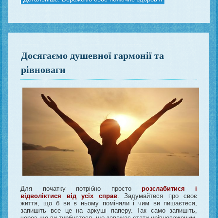
Досягаємо душевної гармонії та
рівноваги
Для початку потрібно просто
розслабитися і
відволіктися
від усіх справ
. Задумайтеся про своє
життя, що б ви в ньому поміняли і чим ви пишаєтеся,
запишіть все це на аркуші паперу. Так само запишіть,
через що ви турбуєтеся, що заважає стати урівноваженим.