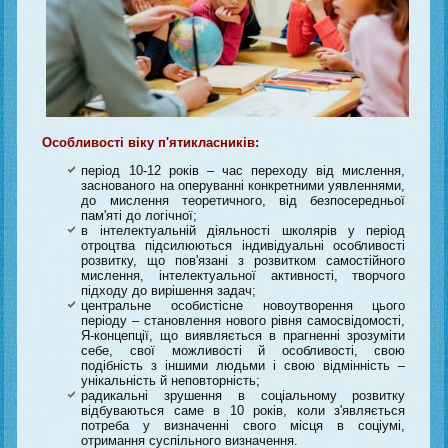
Особливості віку п'ятикласників:
період 10-12 років – час переходу від мислення,
заснованого на оперуванні конкретними уявленнями,
до мислення теоретичного, від безпосередньої
пам'яті до логічної;
в інтелектуальній діяльності школярів у період
отроцтва підсилюються індивідуальні особливості
розвитку, що пов'язані з розвитком самостійного
мислення, інтелектуальної активності, творчого
підходу до вирішення задач;
центральне особистісне новоутворення цього
періоду – становлення нового рівня самосвідомості,
Я-концепції, що виявляється в прагненні зрозуміти
себе, свої можливості й особливості, свою
подібність з іншими людьми і свою відмінність –
унікальність й неповторність;
радикальні зрушення в соціальному розвитку
відбуваються саме в 10 років, коли з'являється
потреба у визначенні свого місця в соціумі,
отримання суспільного визначення.