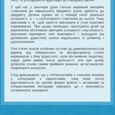
силу та ускладнюють адаптацію до середньої школи.
У цей час у школярів дуже сильно виражене емоційне
ставлення до навчального предмету (свою здібність до
предмету дитина оцінює не з позицій своєї реальної
успішності, а – з суб'єктивного ставлення до нього). Тому
важливим є те, щоб заняття викликали в учня позитивні
переживання. При цьому необхідно орієнтувати дітей на
вироблення об'єктивних критеріїв успішності і неуспішності,
прагнення перевірити свої можливості і знаходити (за
допомогою дорослих) шляхи подальшого їх розвитку і
удосконалення.
Учні п'ятих класів особливо чутливі до демократичного (на
відміну від ліберального чи авторитарного) стилю
керівництва з боку дорослого: коли він виявляє ініціативу,
задає деякі рамки їхньої діяльності, але при цьому
дозволяє учням самим приймати рішення, не встановлює
покрокового контролю.
Слід враховувати, що у п'ятикласників є сильною потреба
у спілкуванні з однолітками, тому вони охоче
відкликаються на групові форми роботи з активними та
інтерактивними методами навчання, де є можливість
суперничати, вигравати.