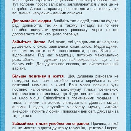
Тут головне просто записати, заглиблюватися у все це не
потрібно. А вже на практиці почнете діяти і застосовувати
всі знання, керуючись даними списком.
Допомагайте людям
. Знайдіть тих людей, яким ви будете
раді допомогти, так як в такому випадку ви почнете
постійно відчувати душевну рівновагу, через те що
допомагаєте тим, хто цього потребує.
Займіться йогою
. Всі люди, які усвідомили як набувати
душевного спокою, займалися саме йогою. Медитаціями,
ви самі зможете себе заспокоювати, розслаблятися і
відпочивати. Під час медитації, потрібно максимально
розслабитися, і думати про найпрекрасніше, що є на
білому світі. Для душевного спокою, це найефективніший
варіант.
Більше позитиву в життя
. Щоб душевна рівновага не
покидала вас, вам потрібно почати сприймати тільки
позитивні моменти в житті. Ваш мозок повинен бути
постійно наповнений до максимуму тільки позитивною
інформацією та емоціями, що б для негативних моментів
не було місця. Спілкуйтеся з позитивними людьми і з
тими, з якими ви хочете спілкуватися. Дивіться смішні
фільми і відео, слухайте улюблену музику, читайте
анекдоти і почніть любити і поважати цей світ, дякувати за
те, що ви є.
Займайтеся тільки улюбленою справою
. Причина, з якої
ви не можете відчути душевну гармонію, це втома і нерви.