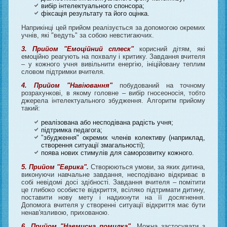
вибір інтелектуального спонсора;
фіксація результату та його оцінка.
Наприкінці цей прийом реалізується за допомогою окремих
учнів, які
"
ведуть" за собою невстигаючих.
3. Прийом "Емоційний сплеск"
корисний дітям, які
емоційно реагують на похвалу і критику. Завдання вчителя
– у кожного учня вивільнити енергію, ініційовану теплим
словом підтримки вчителя.
4. Прийом "Навіювання"
побудований на точному
розрахункові, в якому головне – вибір гносеоносія, тобто
джерела інтелектуального збудження. Алгоритм прийому
такий:
реалізована або несподівана радість учня;
підтримка педагога;
"
збудження" окремих членів колективу (наприклад,
створення ситуації змагальності);
поява нових стимулів для саморозвитку кожного.
5. Прийом "Еврика".
Створюються умови, за яких дитина,
виконуючи навчальне завдання, несподівано відкриває в
собі невідомі досі здібності. Завдання вчителя – помітити
це глибоко особисте відкриття, всіляко підтримати дитину,
поставити нову мету і надихнути на її досягнення.
Допомога вчителя у створенні ситуації відкриття має бути
ненав'язливою, прихованою.
6. Прийом "Навмисна помилка".
Можна застосувати з