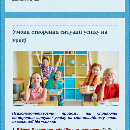
Умови створення ситуації успіху на
уроці
Психолого-педагогічні прийоми, які сприяють
створенню ситуації успіху на мотиваційному етапі
навчальної діяльності:
1. Ефект Розенталя, або "Ефект навіювання":
"Ти це