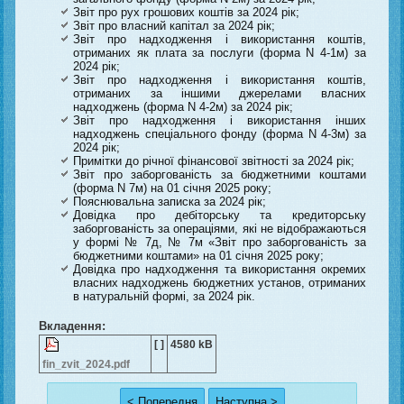
Звіт про рух грошових коштів за 2024 рік;
Звіт про власний капітал за 2024 рік;
Звіт про надходження і використання коштів,
отриманих як плата за послуги (форма N 4-1м) за
2024 рік;
Звіт про надходження і використання коштів,
отриманих за іншими джерелами власних
надходжень (форма N 4-2м) за 2024 рік;
Звіт про надходження і використання інших
надходжень спеціального фонду (форма N 4-3м) за
2024 рік;
Примітки до річної фінансової звітності за 2024 рік;
Звіт про заборгованість за бюджетними коштами
(форма N 7м) на 01 січня 2025 року;
Пояснювальна записка за 2024 рік;
Довідка про дебіторську та кредиторську
заборгованість за операціями, які не відображаються
у формі № 7д, № 7м «Звіт про заборгованість за
бюджетними коштами» на 01 січня 2025 року;
Довідка про надходження та використання окремих
власних надходжень бюджетних установ, отриманих
в натуральній формі, за 2024 рік.
Вкладення:
[ ]
4580 kB
fin_zvit_2024.pdf
< Попередня
Наступна >