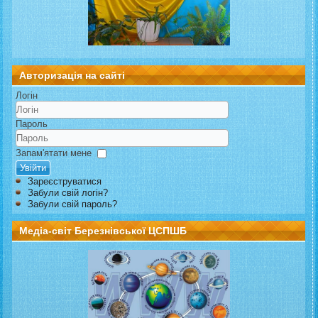
Авторизація на сайті
Логін
Пароль
Запам'ятати мене
Увійти
Зареєструватися
Забули свій логін?
Забули свій пароль?
Медіа-світ Березнівської ЦСПШБ