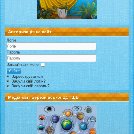
Авторизація на сайті
Логін
Пароль
Запам'ятати мене
Увійти
Зареєструватися
Забули свій логін?
Забули свій пароль?
Медіа-світ Березнівської ЦСПШБ