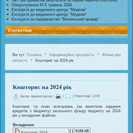
Звіт про фінансові результати за перше півріччя 2026 року
Обгрунтування КГХ травень 2026
Екскурсія до медичного центру "Медком"
Екскурсія до медичного центру "Медком"
Екскурсія на підприємство "Волинський бровар"
Статистика
Ви тут:
Головна
Інформаційна прозорість
Фінансова
звітність
Кошторис на 2024 рік
Кошторис на 2024 рік
Автор: Адміністратор
|
|
| Перегляди: 1238
Кошторис та план асигнувань (за винятком надання
кредитів з бюджету) загального фонду бюджету на 2024
рік у вкладених файлах.
Вкладення:
[ ]
4188 kB
Кошторис 2024