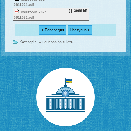
0611021.pdf
[ ]
3988 kB
Кошторис 2024
0611031.pdf
< Попередня
Наступна >
Категорія:
Фінансова звітність