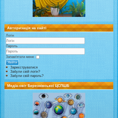
Авторизація на сайті
Логін
Пароль
Запам'ятати мене
Увійти
Зареєструватися
Забули свій логін?
Забули свій пароль?
Медіа-світ Березнівської ЦСПШБ