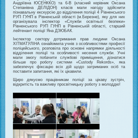
Андріївна ЮСЕНККО) та 6-В (класний керівник Оксана
Степанівна ДЕЛІДОН) класів мали нагоду здійснити
пізнавальну екскурсію до відділення поліції 4 Рівненського
РУП ГУНП в Рівненській області (м.Березне), яку для них
організувала інспектор «Служби освітньої безпеки»
Рівненського РУП ГУНП в Рівненській області, старший
лейтенант поліції Яна ДЗЮБАК.
Інспектор сектору дотримання прав людини Оксана
ХІТМАТУЛІНА ознайомила учнів з особливостями професії
поліцейського, розповіла про основні напрямки діяльності
відділення поліції та особливості несення служби. Учні
мали змогу побачити службові приміщення, дізнатися
більше про роботу системи «Custody Rekords», яка
забезпечує фіксацію всіх дій щодо затриманих осіб та
поставити запитання, які їх цікавили.
Щиро дякуємо працівникам поліції за цікаву зустріч,
відкритість та важливу просвітницьку роботу з молоддю!