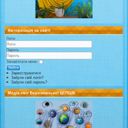
Авторизація на сайті
Логін
Пароль
Запам'ятати мене
Увійти
Зареєструватися
Забули свій логін?
Забули свій пароль?
Медіа-світ Березнівської ЦСПШБ