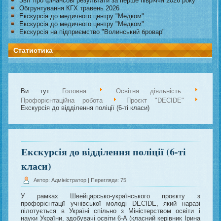
Звіт про фінансові результати за перше півріччя 2026 року
Обгрунтування КГХ травень 2026
Екскурсія до медичного центру "Медком"
Екскурсія до медичного центру "Медком"
Екскурсія на підприємство "Волинський бровар"
Статистика
Ви тут:
Головна
Освітня діяльність
Профорієнтаційна робота
Проєкт "DECIDE"
Екскурсія до відділення поліції (6-ті класи)
Екскурсія до відділення поліції (6-ті
класи)
Автор: Адміністратор
| Перегляди: 75
У рамках Швейцарсько-українського проєкту з
профорієнтації учнівської молоді DECIDE, який наразі
пілотується в Україні спільно з Міністерством освіти і
науки України, здобувачі освіти 6-А (класний керівник Ірина