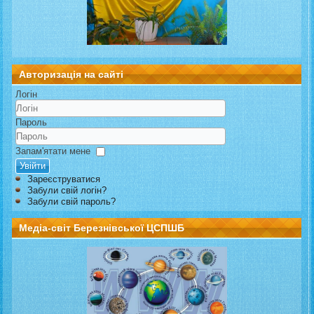
Авторизація на сайті
Логін
Пароль
Запам'ятати мене
Увійти
Зареєструватися
Забули свій логін?
Забули свій пароль?
Медіа-світ Березнівської ЦСПШБ