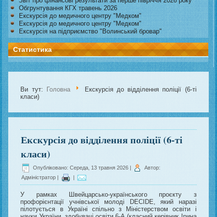
Звіт про фінансові результати за перше півріччя 2026 року
Обгрунтування КГХ травень 2026
Екскурсія до медичного центру "Медком"
Екскурсія до медичного центру "Медком"
Екскурсія на підприємство "Волинський бровар"
Статистика
Ви тут:
Головна
Екскурсія до відділення поліції (6-ті
класи)
Екскурсія до відділення поліції (6-ті
класи)
Опубліковано: Середа, 13 травня 2026
|
Автор:
Адміністратор
|
|
У рамках Швейцарсько-українського проєкту з
профорієнтації учнівської молоді DECIDE, який наразі
пілотується в Україні спільно з Міністерством освіти і
науки України, здобувачі освіти 6-А (класний керівник Ірина