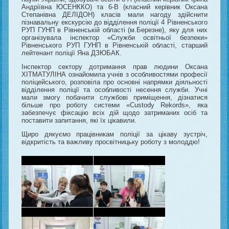
Андріївна ЮСЕНККО) та 6-В (класний керівник Оксана
Степанівна ДЕЛІДОН) класів мали нагоду здійснити
пізнавальну екскурсію до відділення поліції 4 Рівненського
РУП ГУНП в Рівненській області (м.Березне), яку для них
організувала інспектор «Служби освітньої безпеки»
Рівненського РУП ГУНП в Рівненській області, старший
лейтенант поліції Яна ДЗЮБАК.
Інспектор сектору дотримання прав людини Оксана
ХІТМАТУЛІНА ознайомила учнів з особливостями професії
поліцейського, розповіла про основні напрямки діяльності
відділення поліції та особливості несення служби. Учні
мали змогу побачити службові приміщення, дізнатися
більше про роботу системи «Custody Rekords», яка
забезпечує фіксацію всіх дій щодо затриманих осіб та
поставити запитання, які їх цікавили.
Щиро дякуємо працівникам поліції за цікаву зустріч,
відкритість та важливу просвітницьку роботу з молоддю!