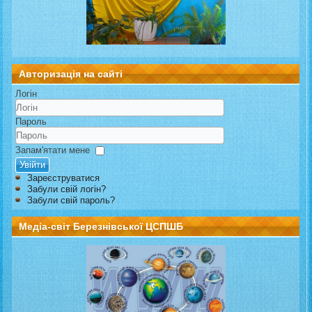
Авторизація на сайті
Логін
Пароль
Запам'ятати мене
Увійти
Зареєструватися
Забули свій логін?
Забули свій пароль?
Медіа-світ Березнівської ЦСПШБ