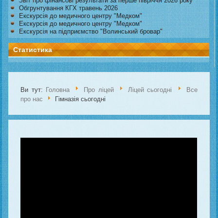
Звіт про фінансові результати за перше півріччя 2026 року
Обгрунтування КГХ травень 2026
Екскурсія до медичного центру "Медком"
Екскурсія до медичного центру "Медком"
Екскурсія на підприємство "Волинський бровар"
Статистика
Ви тут:
Головна
Про ліцей
Ліцей сьогодні
Все
про нас
Гімназія сьогодні