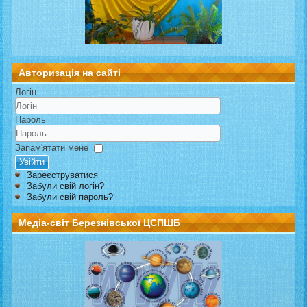
Авторизація на сайті
Логін
Пароль
Запам'ятати мене
Увійти
Зареєструватися
Забули свій логін?
Забули свій пароль?
Медіа-світ Березнівської ЦСПШБ